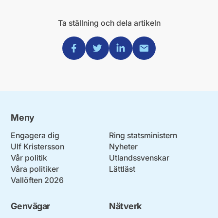
Ta ställning och dela artikeln
Dela via Facebook
Dela via Twitter
Dela via Linkedin
Dela via Mail
Meny
Engagera dig
Ring statsministern
Ulf Kristersson
Nyheter
Vår politik
Utlandssvenskar
Våra politiker
Lättläst
Vallöften 2026
Genvägar
Nätverk