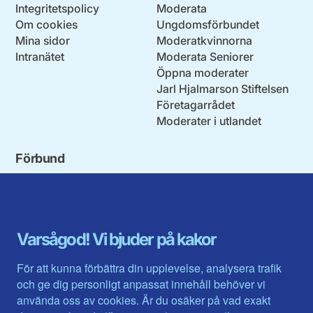
Integritetspolicy
Moderata
Om cookies
Ungdomsförbundet
Mina sidor
Moderatkvinnorna
Intranätet
Moderata Seniorer
Öppna moderater
Jarl Hjalmarson Stiftelsen
Företagarrådet
Moderater i utlandet
Förbund
Blekinge län
Stockholms stad och län
Dalarna
Södermanlands län
Gotland
Uppsala län
Gävleborg
Värmlands län
Varsågod! Vi bjuder på kakor
Halland
Västerbotten
Jämtlands län
Västra Götaland
För att kunna förbättra din upplevelse, analysera trafik
Jönköpings län
Västernorrland
och ge dig personligt anpassat innehåll behöver vi
Kalmar län
Västmanland
använda oss av cookies. Är du osäker på vad exakt
Kronobergs län
Örebro län