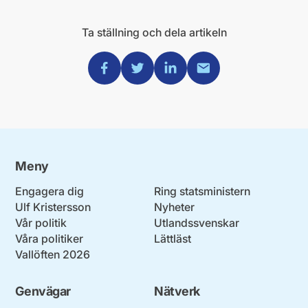
Ta ställning och dela artikeln
Dela via Facebook
Dela via Twitter
Dela via Linkedin
Dela via Mail
Meny
Engagera dig
Ring statsministern
Ulf Kristersson
Nyheter
Vår politik
Utlandssvenskar
Våra politiker
Lättläst
Vallöften 2026
Genvägar
Nätverk