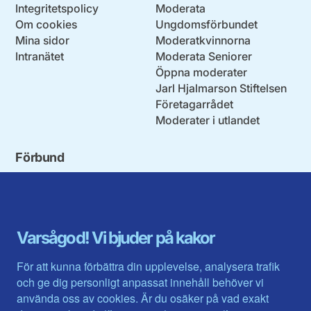
Integritetspolicy
Moderata
Om cookies
Ungdomsförbundet
Mina sidor
Moderatkvinnorna
Intranätet
Moderata Seniorer
Öppna moderater
Jarl Hjalmarson Stiftelsen
Företagarrådet
Moderater i utlandet
Förbund
Blekinge län
Stockholms stad och län
Dalarna
Södermanlands län
Gotland
Uppsala län
Gävleborg
Värmlands län
Varsågod! Vi bjuder på kakor
Halland
Västerbotten
Jämtlands län
Västra Götaland
För att kunna förbättra din upplevelse, analysera trafik
Jönköpings län
Västernorrland
och ge dig personligt anpassat innehåll behöver vi
Kalmar län
Västmanland
använda oss av cookies. Är du osäker på vad exakt
Kronobergs län
Örebro län