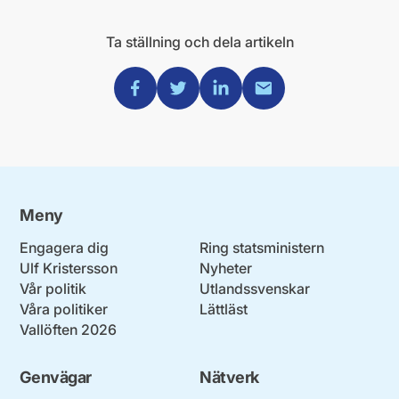
Ta ställning och dela artikeln
Dela via Facebook
Dela via Twitter
Dela via Linkedin
Dela via Mail
Meny
Engagera dig
Ring statsministern
Ulf Kristersson
Nyheter
Vår politik
Utlandssvenskar
Våra politiker
Lättläst
Vallöften 2026
Genvägar
Nätverk