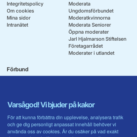
Integritetspolicy
Moderata
Om cookies
Ungdomsförbundet
Mina sidor
Moderatkvinnorna
Intranätet
Moderata Seniorer
Öppna moderater
Jarl Hjalmarson Stiftelsen
Företagarrådet
Moderater i utlandet
Förbund
Blekinge län
Stockholms stad och län
Dalarna
Södermanlands län
Gotland
Uppsala län
Gävleborg
Värmlands län
Varsågod! Vi bjuder på kakor
Halland
Västerbotten
Jämtlands län
Västra Götaland
För att kunna förbättra din upplevelse, analysera trafik
Jönköpings län
Västernorrland
och ge dig personligt anpassat innehåll behöver vi
Kalmar län
Västmanland
använda oss av cookies. Är du osäker på vad exakt
Kronobergs län
Örebro län