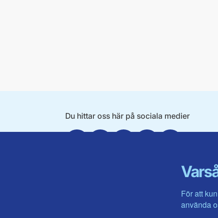
Du hittar oss här på sociala medier
Facebook
X
Instagram
Linkedin
Youtube
Varså
För att kun
använda os