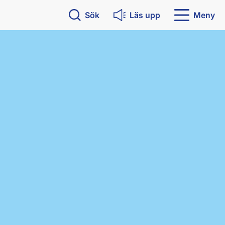
Sök
Läs upp
Meny