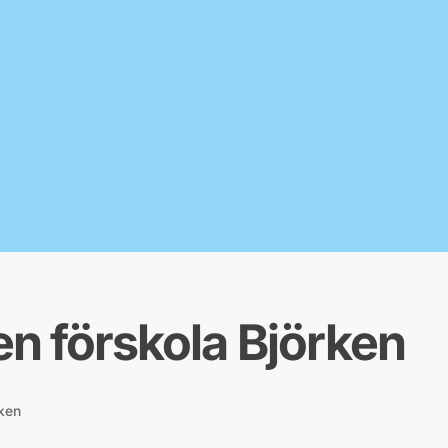
en förskola Björken
rken