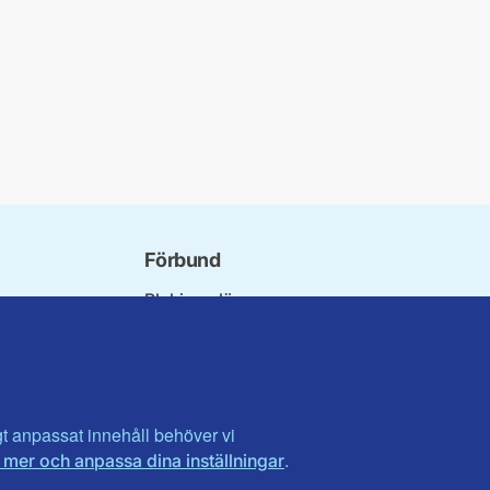
Förbund
Blekinge län
bundet
Dalarna
norna
Gotland
niorer
Gävleborg
ater
Halland
son
Visa fler ...
igt anpassat innehåll behöver vi
.
 mer och anpassa dina inställningar
et