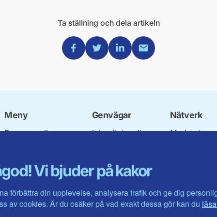
Ta ställning och dela artikeln
Dela via Facebook
Dela via Twitter
Dela via Linkedin
Dela via Mail
Meny
Genvägar
Nätverk
Engagera dig
Integritetspolicy
Moderata
Ulf Kristersson
Om cookies
Ungdomsför
Vår politik
Mina sidor
Moderatkvin
god! Vi bjuder på kakor
Våra politiker
Intranätet
Moderata Se
Vallöften 2026
Öppna moder
Visa fler ...
Jarl Hjalmar
na förbättra din upplevelse, analysera trafik och ge dig personl
Stiftelsen
s av cookies. Är du osäker på vad exakt dessa gör kan du
läsa
Företagarråd