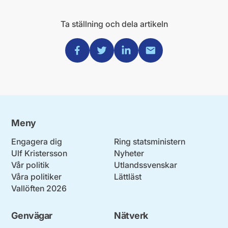
Ta ställning och dela artikeln
Dela via Facebook
Dela via Twitter
Dela via Linkedin
Dela via Mail
Meny
Engagera dig
Ring statsministern
Ulf Kristersson
Nyheter
Vår politik
Utlandssvenskar
Våra politiker
Lättläst
Vallöften 2026
Genvägar
Nätverk