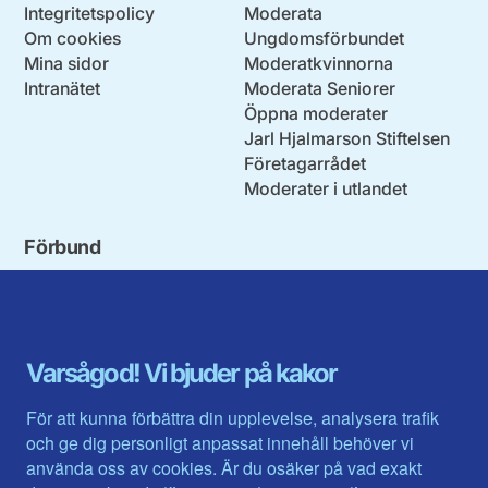
Integritetspolicy
Moderata
Om cookies
Ungdomsförbundet
Mina sidor
Moderatkvinnorna
Intranätet
Moderata Seniorer
Öppna moderater
Jarl Hjalmarson Stiftelsen
Företagarrådet
Moderater i utlandet
Förbund
Blekinge län
Stockholms stad och län
Dalarna
Södermanlands län
Gotland
Uppsala län
Gävleborg
Värmlands län
Varsågod! Vi bjuder på kakor
Halland
Västerbotten
Jämtlands län
Västra Götaland
För att kunna förbättra din upplevelse, analysera trafik
Jönköpings län
Västernorrland
och ge dig personligt anpassat innehåll behöver vi
Kalmar län
Västmanland
använda oss av cookies. Är du osäker på vad exakt
Kronobergs län
Örebro län