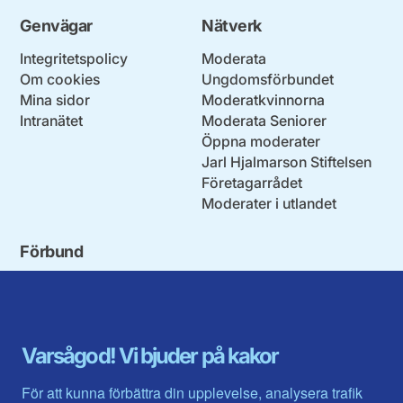
Genvägar
Nätverk
Integritetspolicy
Moderata
Om cookies
Ungdomsförbundet
Mina sidor
Moderatkvinnorna
Intranätet
Moderata Seniorer
Öppna moderater
Jarl Hjalmarson Stiftelsen
Företagarrådet
Moderater i utlandet
Förbund
Blekinge län
Stockholms stad och län
Dalarna
Södermanlands län
Gotland
Uppsala län
Gävleborg
Värmlands län
Varsågod! Vi bjuder på kakor
Halland
Västerbotten
Jämtlands län
Västra Götaland
För att kunna förbättra din upplevelse, analysera trafik