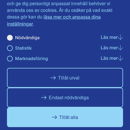
Jönköpings län
Västernorrland
och ge dig personligt anpassat innehåll behöver vi
Kalmar län
Västmanland
använda oss av cookies. Är du osäker på vad exakt
Kronobergs län
Örebro län
dessa gör kan du
läsa mer och anpassa dina
Norrbotten
Östergötland
.
inställningar
Skåne län
Läs mer
om N
Nödvändiga
Du hittar oss här på sociala medier
Läs mer
om St
Statistik
Facebook
X
Instagram
Linkedin
Youtube
Läs mer
om Ma
Marknadsföring
Tillåt urval
Endast nödvändiga
Tillåt alla