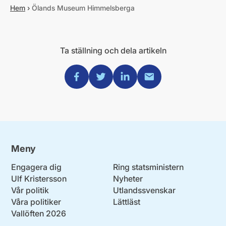
Hem
›
Ölands Museum Himmelsberga
Ta ställning och dela artikeln
Dela via Facebook
Dela via Twitter
Dela via Linkedin
Dela via Mail
Meny
Engagera dig
Ring statsministern
Ulf Kristersson
Nyheter
Vår politik
Utlandssvenskar
Våra politiker
Lättläst
Vallöften 2026