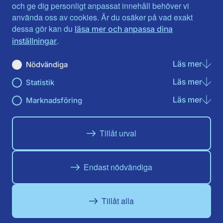
Jönköpings län
Västernorrland
och ge dig personligt anpassat innehåll behöver vi
Kalmar län
Västmanland
använda oss av cookies. Är du osäker på vad exakt
Kronobergs län
Örebro län
dessa gör kan du
läsa mer och anpassa dina
Norrbotten
Östergötland
.
inställningar
Skåne län
Läs mer
om N
Nödvändiga
Du hittar oss här på sociala medier
Läs mer
om St
Statistik
Facebook
X
Instagram
Linkedin
Youtube
Läs mer
om Ma
Marknadsföring
Tillåt urval
Endast nödvändiga
Tillåt alla