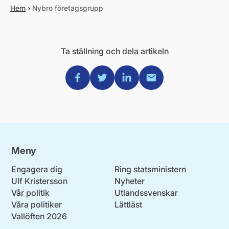
Hem
›
Nybro företagsgrupp
Ta ställning och dela artikeln
Dela via Facebook
Dela via Twitter
Dela via Linkedin
Dela via Mail
Meny
Engagera dig
Ring statsministern
Ulf Kristersson
Nyheter
Vår politik
Utlandssvenskar
Våra politiker
Lättläst
Vallöften 2026