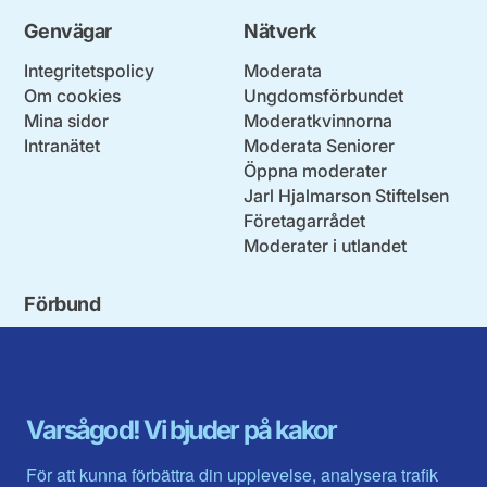
Genvägar
Nätverk
Integritetspolicy
Moderata
Om cookies
Ungdomsförbundet
Mina sidor
Moderatkvinnorna
Intranätet
Moderata Seniorer
Öppna moderater
Jarl Hjalmarson Stiftelsen
Företagarrådet
Moderater i utlandet
Förbund
Blekinge län
Stockholms stad och län
Dalarna
Södermanlands län
Gotland
Uppsala län
Gävleborg
Värmlands län
Varsågod! Vi bjuder på kakor
Halland
Västerbotten
Jämtlands län
Västra Götaland
För att kunna förbättra din upplevelse, analysera trafik