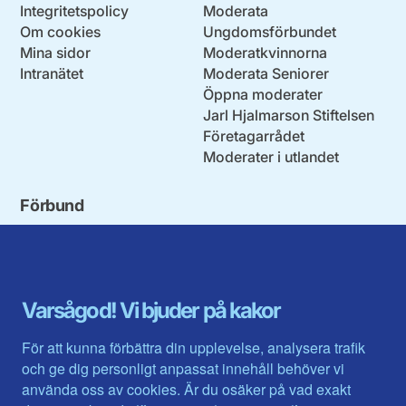
Integritetspolicy
Moderata
Om cookies
Ungdomsförbundet
Mina sidor
Moderatkvinnorna
Intranätet
Moderata Seniorer
Öppna moderater
Jarl Hjalmarson Stiftelsen
Företagarrådet
Moderater i utlandet
Förbund
Blekinge län
Stockholms stad och län
Dalarna
Södermanlands län
Gotland
Uppsala län
Gävleborg
Värmlands län
Varsågod! Vi bjuder på kakor
Halland
Västerbotten
Jämtlands län
Västra Götaland
För att kunna förbättra din upplevelse, analysera trafik
Jönköpings län
Västernorrland
och ge dig personligt anpassat innehåll behöver vi
Kalmar län
Västmanland
använda oss av cookies. Är du osäker på vad exakt
Kronobergs län
Örebro län