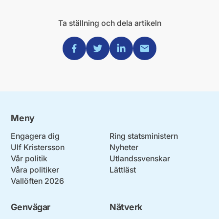
Ta ställning och dela artikeln
Dela via Facebook
Dela via Twitter
Dela via Linkedin
Dela via Mail
Meny
Engagera dig
Ring statsministern
Ulf Kristersson
Nyheter
Vår politik
Utlandssvenskar
Våra politiker
Lättläst
Vallöften 2026
Genvägar
Nätverk