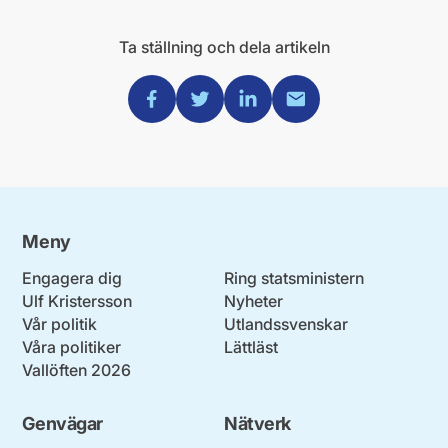
Ta ställning och dela artikeln
Dela via Facebook
Dela via Twitter
Dela via Linkedin
Dela via Mail
Meny
Engagera dig
Ring statsministern
Ulf Kristersson
Nyheter
Vår politik
Utlandssvenskar
Våra politiker
Lättläst
Vallöften 2026
Genvägar
Nätverk