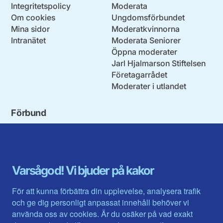
Integritetspolicy
Moderata
Om cookies
Ungdomsförbundet
Mina sidor
Moderatkvinnorna
Intranätet
Moderata Seniorer
Öppna moderater
Jarl Hjalmarson Stiftelsen
Företagarrådet
Moderater i utlandet
Förbund
Blekinge län
Stockholms stad och län
Dalarna
Södermanlands län
Gotland
Uppsala län
Gävleborg
Värmlands län
Varsågod! Vi bjuder på kakor
Halland
Västerbotten
Jämtlands län
Västra Götaland
För att kunna förbättra din upplevelse, analysera trafik
Jönköpings län
Västernorrland
och ge dig personligt anpassat innehåll behöver vi
Kalmar län
Västmanland
använda oss av cookies. Är du osäker på vad exakt
Kronobergs län
Örebro län