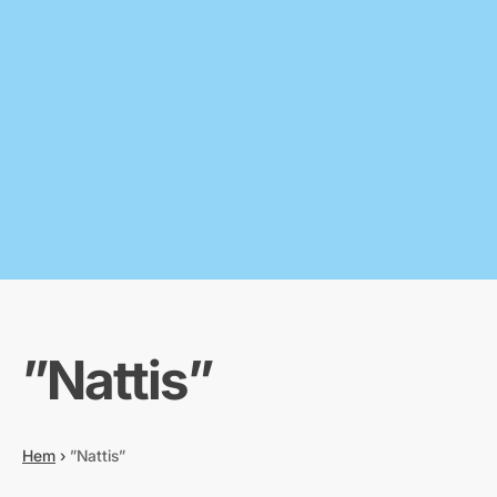
”Nattis”
Hem
›
”Nattis”