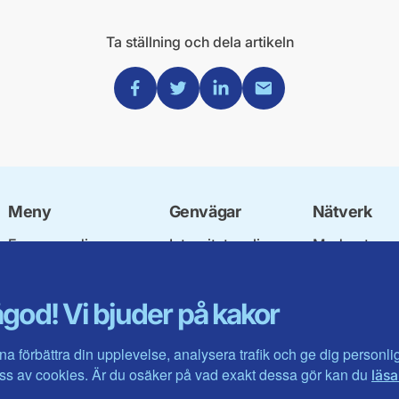
Ta ställning och dela artikeln
Dela via Facebook
Dela via Twitter
Dela via Linkedin
Dela via Mail
Meny
Genvägar
Nätverk
Engagera dig
Integritetspolicy
Moderata
Ulf Kristersson
Om cookies
Ungdomsför
Vår politik
Mina sidor
Moderatkvin
god! Vi bjuder på kakor
Våra politiker
Intranätet
Moderata Se
Vallöften 2026
Öppna moder
Visa fler ...
Jarl Hjalmar
na förbättra din upplevelse, analysera trafik och ge dig personl
Stiftelsen
s av cookies. Är du osäker på vad exakt dessa gör kan du
läsa
Företagarråd