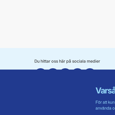
Du hittar oss här på sociala medier
Facebook
X
Instagram
Linkedin
Youtube
Varså
För att kun
använda os