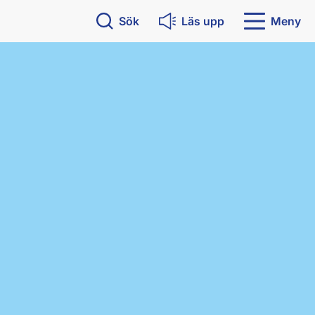
Sök
Läs upp
Meny