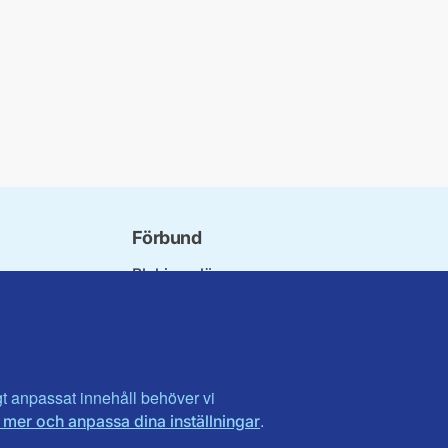
Förbund
Blekinge län
bundet
Dalarna
norna
Gotland
niorer
Gävleborg
ater
Halland
son
Visa fler ...
igt anpassat innehåll behöver vi
.
 mer och anpassa dina inställningar
et