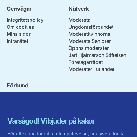
Genvägar
Nätverk
Integritetspolicy
Moderata
Om cookies
Ungdomsförbundet
Mina sidor
Moderatkvinnorna
Intranätet
Moderata Seniorer
Öppna moderater
Jarl Hjalmarson Stiftelsen
Företagarrådet
Moderater i utlandet
Förbund
Blekinge län
Stockholms stad och län
Dalarna
Södermanlands län
Gotland
Uppsala län
Gävleborg
Värmlands län
Varsågod! Vi bjuder på kakor
Halland
Västerbotten
Jämtlands län
Västra Götaland
För att kunna förbättra din upplevelse, analysera trafik