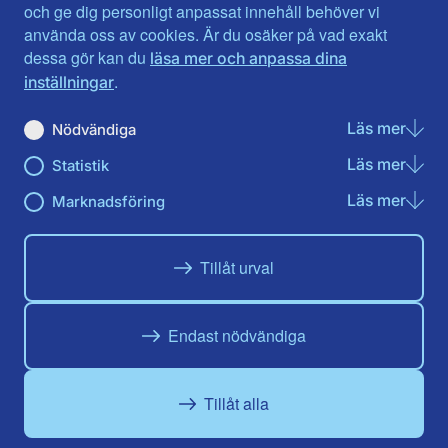
Jönköpings län
Västernorrland
och ge dig personligt anpassat innehåll behöver vi
Kalmar län
Västmanland
använda oss av cookies. Är du osäker på vad exakt
Kronobergs län
Örebro län
dessa gör kan du
läsa mer och anpassa dina
Norrbotten
Östergötland
.
inställningar
Skåne län
Läs mer
om N
Nödvändiga
Du hittar oss här på sociala medier
Läs mer
om St
Statistik
Facebook
X
Instagram
Linkedin
Youtube
Läs mer
om Ma
Marknadsföring
Tillåt urval
Endast nödvändiga
Tillåt alla