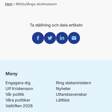
Hem
›
Mörbylånga skolmuseum
Ta ställning och dela artikeln
Dela via Facebook
Dela via Twitter
Dela via Linkedin
Dela via Mail
Meny
Engagera dig
Ring statsministern
Ulf Kristersson
Nyheter
Vår politik
Utlandssvenskar
Våra politiker
Lättläst
Vallöften 2026