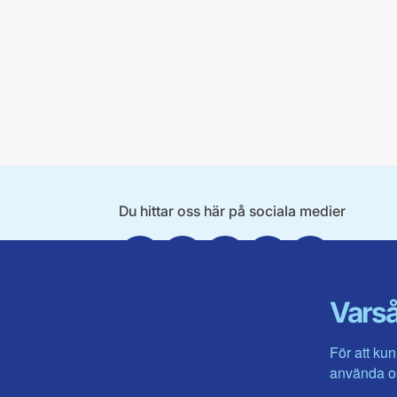
Du hittar oss här på sociala medier
Facebook
X
Instagram
Linkedin
Youtube
Varså
För att kun
använda os