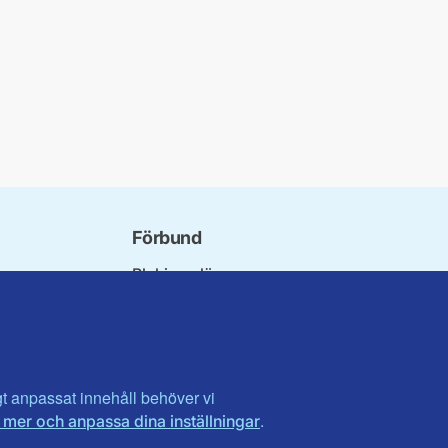
Förbund
Blekinge län
bundet
Dalarna
norna
Gotland
niorer
Gävleborg
ater
Halland
son
Visa fler ...
igt anpassat innehåll behöver vi
.
 mer och anpassa dina inställningar
et