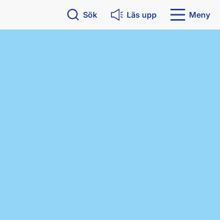
Sök
Läs upp
Meny