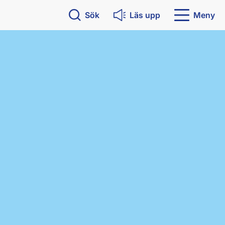
Sök
Läs upp
Meny