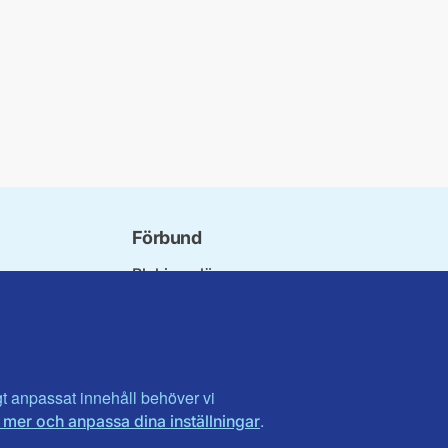
Förbund
Blekinge län
bundet
Dalarna
norna
Gotland
niorer
Gävleborg
ater
Halland
son
Visa fler ...
igt anpassat innehåll behöver vi
.
 mer och anpassa dina inställningar
et