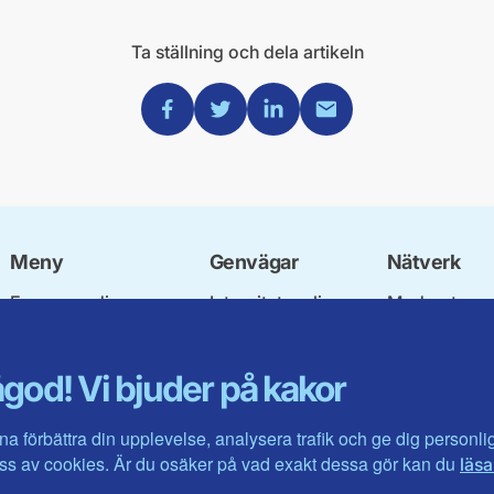
Ta ställning och dela artikeln
Dela via Facebook
Dela via Twitter
Dela via Linkedin
Dela via Mail
Meny
Genvägar
Nätverk
Engagera dig
Integritetspolicy
Moderata
Ulf Kristersson
Om cookies
Ungdomsför
Vår politik
Mina sidor
Moderatkvin
god! Vi bjuder på kakor
Våra politiker
Intranätet
Moderata Se
Vallöften 2026
Öppna moder
Visa fler ...
Jarl Hjalmar
na förbättra din upplevelse, analysera trafik och ge dig personl
Stiftelsen
s av cookies. Är du osäker på vad exakt dessa gör kan du
läsa
Företagarråd