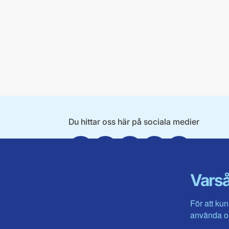
Du hittar oss här på sociala medier
Facebook
X
Instagram
Linkedin
Youtube
Varså
För att kun
använda os