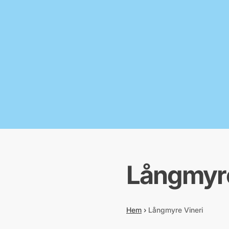
Långmyre
Hem
›
Långmyre Vineri