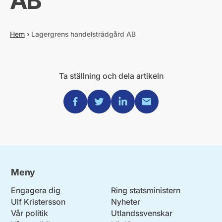
AB
Hem
›
Lagergrens handelsträdgård AB
Ta ställning och dela artikeln
Dela via Facebook
Dela via Twitter
Dela via Linkedin
Dela via Mail
Meny
Engagera dig
Ring statsministern
Ulf Kristersson
Nyheter
Vår politik
Utlandssvenskar