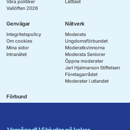
Våra politiker
Lättläst
Vallöften 2026
Genvägar
Nätverk
Integritetspolicy
Moderata
Om cookies
Ungdomsförbundet
Mina sidor
Moderatkvinnorna
Intranätet
Moderata Seniorer
Öppna moderater
Jarl Hjalmarson Stiftelsen
Företagarrådet
Moderater i utlandet
Förbund
Blekinge län
Stockholms stad och län
Dalarna
Södermanlands län
Gotland
Uppsala län
Gävleborg
Värmlands län