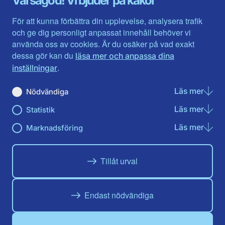
Varsågod! Vi bjuder på kakor
Halland
Västerbotten
Jämtlands län
Västra Götaland
För att kunna förbättra din upplevelse, analysera trafik
Jönköpings län
Västernorrland
och ge dig personligt anpassat innehåll behöver vi
Kalmar län
Västmanland
använda oss av cookies. Är du osäker på vad exakt
Kronobergs län
Örebro län
dessa gör kan du
läsa mer och anpassa dina
Norrbotten
Östergötland
.
inställningar
Skåne län
Läs mer
om N
Nödvändiga
Du hittar oss här på sociala medier
Läs mer
om St
Statistik
Facebook
X
Instagram
Linkedin
Youtube
Läs mer
om Ma
Marknadsföring
Tillåt urval
Endast nödvändiga