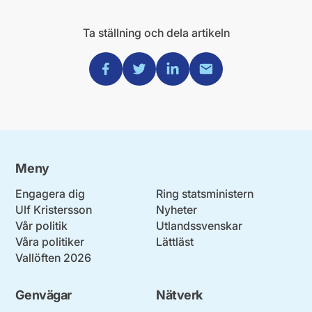
Ta ställning och dela artikeln
Dela via Facebook
Dela via Twitter
Dela via Linkedin
Dela via Mail
Meny
Engagera dig
Ring statsministern
Ulf Kristersson
Nyheter
Vår politik
Utlandssvenskar
Våra politiker
Lättläst
Vallöften 2026
Genvägar
Nätverk