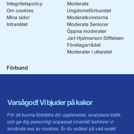
Integritetspolicy
Moderata
Om cookies
Ungdomsförbundet
Mina sidor
Moderatkvinnorna
Intranätet
Moderata Seniorer
Öppna moderater
Jarl Hjalmarson Stiftelsen
Företagarrådet
Moderater i utlandet
Förbund
Blekinge län
Stockholms stad och län
Dalarna
Södermanlands län
Gotland
Uppsala län
Gävleborg
Värmlands län
Varsågod! Vi bjuder på kakor
Halland
Västerbotten
Jämtlands län
Västra Götaland
För att kunna förbättra din upplevelse, analysera trafik
Jönköpings län
Västernorrland
och ge dig personligt anpassat innehåll behöver vi
Kalmar län
Västmanland
använda oss av cookies. Är du osäker på vad exakt
Kronobergs län
Örebro län