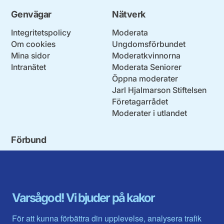
Genvägar
Nätverk
Integritetspolicy
Moderata
Om cookies
Ungdomsförbundet
Mina sidor
Moderatkvinnorna
Intranätet
Moderata Seniorer
Öppna moderater
Jarl Hjalmarson Stiftelsen
Företagarrådet
Moderater i utlandet
Förbund
Blekinge län
Stockholms stad och län
Dalarna
Södermanlands län
Gotland
Uppsala län
Gävleborg
Värmlands län
Varsågod! Vi bjuder på kakor
Halland
Västerbotten
Jämtlands län
Västra Götaland
För att kunna förbättra din upplevelse, analysera trafik