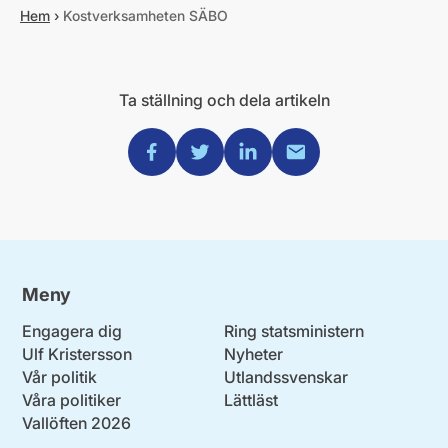
Hem
›
Kostverksamheten SÄBO
Ta ställning och dela artikeln
Dela via Facebook
Dela via Twitter
Dela via Linkedin
Dela via Mail
Meny
Engagera dig
Ring statsministern
Ulf Kristersson
Nyheter
Vår politik
Utlandssvenskar
Våra politiker
Lättläst
Vallöften 2026