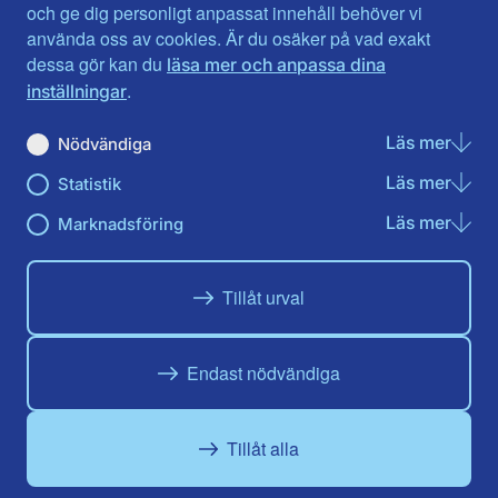
Jönköpings län
Västernorrland
och ge dig personligt anpassat innehåll behöver vi
Kalmar län
Västmanland
använda oss av cookies. Är du osäker på vad exakt
Kronobergs län
Örebro län
dessa gör kan du
läsa mer och anpassa dina
Norrbotten
Östergötland
.
inställningar
Skåne län
Läs mer
om N
Nödvändiga
Du hittar oss här på sociala medier
Läs mer
om St
Statistik
Facebook
X
Instagram
Linkedin
Youtube
Läs mer
om Ma
Marknadsföring
Tillåt urval
Endast nödvändiga
Tillåt alla