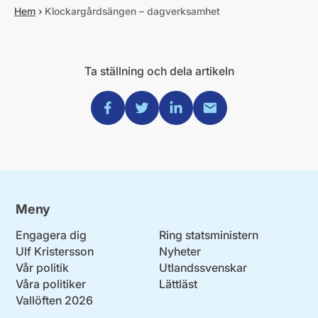
Hem
›
Klockargårdsängen – dagverksamhet
Ta ställning och dela artikeln
Dela via Facebook
Dela via Twitter
Dela via Linkedin
Dela via Mail
Meny
Engagera dig
Ring statsministern
Ulf Kristersson
Nyheter
Vår politik
Utlandssvenskar
Våra politiker
Lättläst
Vallöften 2026