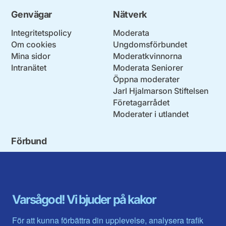
Genvägar
Nätverk
Integritetspolicy
Moderata
Om cookies
Ungdomsförbundet
Mina sidor
Moderatkvinnorna
Intranätet
Moderata Seniorer
Öppna moderater
Jarl Hjalmarson Stiftelsen
Företagarrådet
Moderater i utlandet
Förbund
Blekinge län
Stockholms stad och län
Dalarna
Södermanlands län
Gotland
Uppsala län
Gävleborg
Värmlands län
Varsågod! Vi bjuder på kakor
Halland
Västerbotten
Jämtlands län
Västra Götaland
För att kunna förbättra din upplevelse, analysera trafik