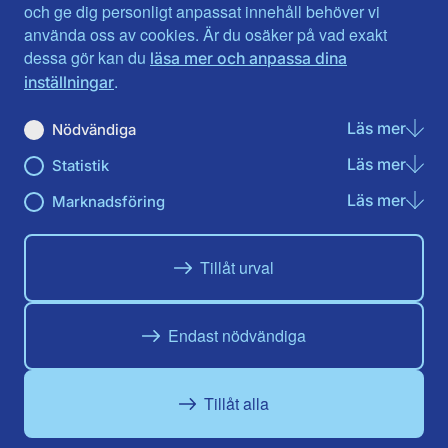
Jönköpings län
Västernorrland
och ge dig personligt anpassat innehåll behöver vi
Kalmar län
Västmanland
använda oss av cookies. Är du osäker på vad exakt
Kronobergs län
Örebro län
dessa gör kan du
läsa mer och anpassa dina
Norrbotten
Östergötland
.
inställningar
Skåne län
Läs mer
om N
Nödvändiga
Du hittar oss här på sociala medier
Läs mer
om St
Statistik
Facebook
X
Instagram
Linkedin
Youtube
Läs mer
om Ma
Marknadsföring
Tillåt urval
Endast nödvändiga
Tillåt alla