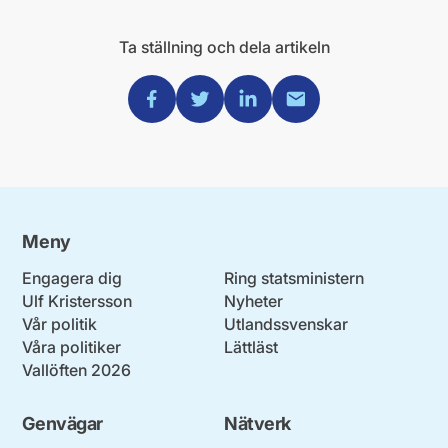
Ta ställning och dela artikeln
Dela via Facebook
Dela via Twitter
Dela via Linkedin
Dela via Mail
Meny
Engagera dig
Ring statsministern
Ulf Kristersson
Nyheter
Vår politik
Utlandssvenskar
Våra politiker
Lättläst
Vallöften 2026
Genvägar
Nätverk