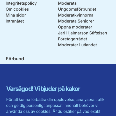
Integritetspolicy
Moderata
Om cookies
Ungdomsförbundet
Mina sidor
Moderatkvinnorna
Intranätet
Moderata Seniorer
Öppna moderater
Jarl Hjalmarson Stiftelsen
Företagarrådet
Moderater i utlandet
Förbund
Blekinge län
Stockholms stad och län
Dalarna
Södermanlands län
Gotland
Uppsala län
Gävleborg
Värmlands län
Varsågod! Vi bjuder på kakor
Halland
Västerbotten
Jämtlands län
Västra Götaland
För att kunna förbättra din upplevelse, analysera trafik
Jönköpings län
Västernorrland
och ge dig personligt anpassat innehåll behöver vi
Kalmar län
Västmanland
använda oss av cookies. Är du osäker på vad exakt
Kronobergs län
Örebro län