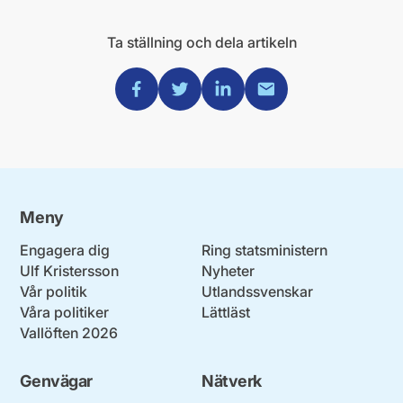
Ta ställning och dela artikeln
Dela via Facebook
Dela via Twitter
Dela via Linkedin
Dela via Mail
Meny
Engagera dig
Ring statsministern
Ulf Kristersson
Nyheter
Vår politik
Utlandssvenskar
Våra politiker
Lättläst
Vallöften 2026
Genvägar
Nätverk