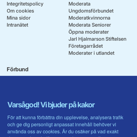
Integritetspolicy
Moderata
Om cookies
Ungdomsförbundet
Mina sidor
Moderatkvinnorna
Intranätet
Moderata Seniorer
Öppna moderater
Jarl Hjalmarson Stiftelsen
Företagarrådet
Moderater i utlandet
Förbund
Blekinge län
Stockholms stad och län
Dalarna
Södermanlands län
Gotland
Uppsala län
Gävleborg
Värmlands län
Varsågod! Vi bjuder på kakor
Halland
Västerbotten
Jämtlands län
Västra Götaland
För att kunna förbättra din upplevelse, analysera trafik
Jönköpings län
Västernorrland
och ge dig personligt anpassat innehåll behöver vi
Kalmar län
Västmanland
använda oss av cookies. Är du osäker på vad exakt
Kronobergs län
Örebro län