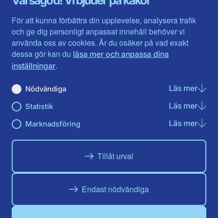
Varsågod! Vi bjuder på kakor
Halland
Västerbotten
Jämtlands län
Västra Götaland
För att kunna förbättra din upplevelse, analysera trafik
Jönköpings län
Västernorrland
och ge dig personligt anpassat innehåll behöver vi
Kalmar län
Västmanland
använda oss av cookies. Är du osäker på vad exakt
Kronobergs län
Örebro län
dessa gör kan du
läsa mer och anpassa dina
Norrbotten
Östergötland
.
inställningar
Skåne län
Läs mer
om N
Nödvändiga
Du hittar oss här på sociala medier
Läs mer
om St
Statistik
Facebook
X
Instagram
Linkedin
Youtube
Läs mer
om Ma
Marknadsföring
Tillåt urval
Endast nödvändiga