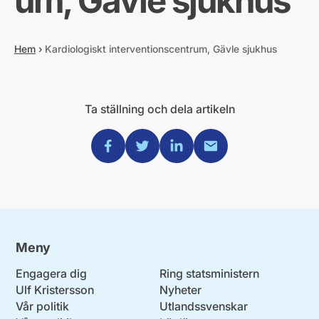
um, Gävle sjukhus
Hem
›
Kardiologiskt interventionscentrum, Gävle sjukhus
Ta ställning och dela artikeln
Dela via Facebook
Dela via Twitter
Dela via Linkedin
Dela via Mail
Meny
Engagera dig
Ring statsministern
Ulf Kristersson
Nyheter
Vår politik
Utlandssvenskar