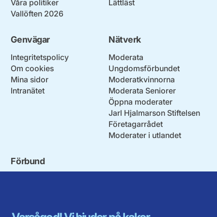
Våra politiker
Lättläst
Vallöften 2026
Genvägar
Nätverk
Integritetspolicy
Moderata
Om cookies
Ungdomsförbundet
Mina sidor
Moderatkvinnorna
Intranätet
Moderata Seniorer
Öppna moderater
Jarl Hjalmarson Stiftelsen
Företagarrådet
Moderater i utlandet
Förbund
Blekinge län
Stockholms stad och län
Dalarna
Södermanlands län
Gotland
Uppsala län
Gävleborg
Värmlands län