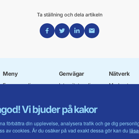
Ta ställning och dela artikeln
Dela via Facebook
Dela via Twitter
Dela via Linkedin
Dela via Mail
Meny
Genvägar
Nätverk
Engagera dig
Integritetspolicy
Moderata
Ulf Kristersson
Om cookies
Ungdomsför
Vår politik
Mina sidor
Moderatkvin
god! Vi bjuder på kakor
Våra politiker
Intranätet
Moderata Se
Vallöften 2026
Öppna moder
Visa fler ...
Jarl Hjalmar
na förbättra din upplevelse, analysera trafik och ge dig personl
Stiftelsen
s av cookies. Är du osäker på vad exakt dessa gör kan du
läsa
Företagarråd