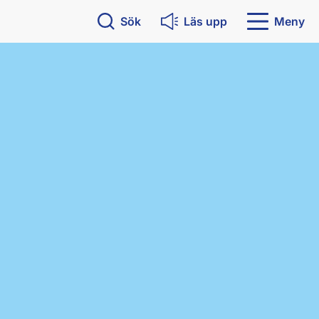
Sök
Läs upp
Meny