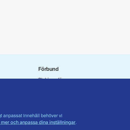
Förbund
Blekinge län
bundet
Dalarna
norna
Gotland
niorer
Gävleborg
ater
Halland
son
Visa fler ...
igt anpassat innehåll behöver vi
.
 mer och anpassa dina inställningar
et