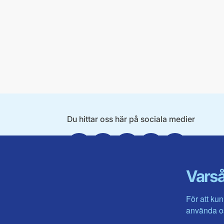
Du hittar oss här på sociala medier
Facebook
X
Instagram
Linkedin
Youtube
Varså
För att kun
använda os