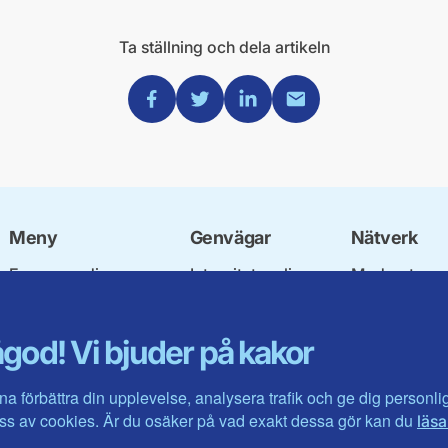
Ta ställning och dela artikeln
Dela via Facebook
Dela via Twitter
Dela via Linkedin
Dela via Mail
Meny
Genvägar
Nätverk
Engagera dig
Integritetspolicy
Moderata
Ulf Kristersson
Om cookies
Ungdomsför
Vår politik
Mina sidor
Moderatkvin
god! Vi bjuder på kakor
Våra politiker
Intranätet
Moderata Se
Vallöften 2026
Öppna moder
Visa fler ...
Jarl Hjalmar
na förbättra din upplevelse, analysera trafik och ge dig personl
Stiftelsen
s av cookies. Är du osäker på vad exakt dessa gör kan du
läsa
Företagarråd