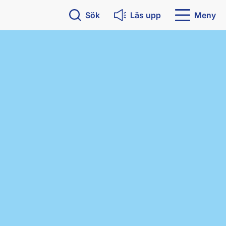
Sök
Läs upp
Meny