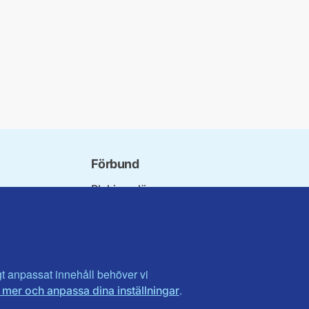
Förbund
Blekinge län
bundet
Dalarna
norna
Gotland
niorer
Gävleborg
ater
Halland
son
Visa fler ...
igt anpassat innehåll behöver vi
.
 mer och anpassa dina inställningar
et