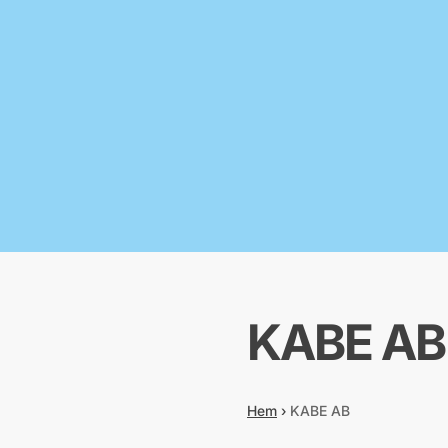
KABE AB
Hem
›
KABE AB