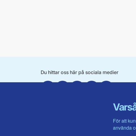
Du hittar oss här på sociala medier
Facebook
X
Instagram
Linkedin
Youtube
Varså
För att kun
använda os