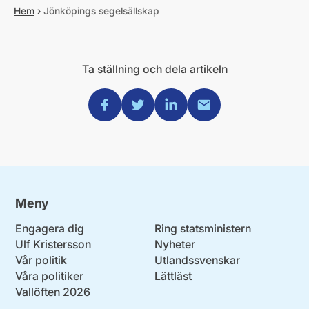
Hem
›
Jönköpings segelsällskap
Ta ställning och dela artikeln
Dela via Facebook
Dela via Twitter
Dela via Linkedin
Dela via Mail
Meny
Engagera dig
Ring statsministern
Ulf Kristersson
Nyheter
Vår politik
Utlandssvenskar
Våra politiker
Lättläst
Vallöften 2026