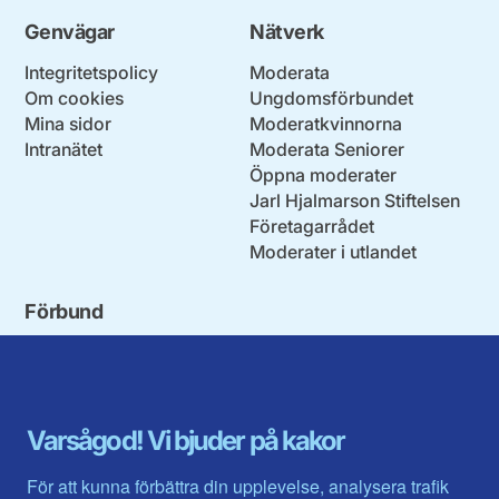
Genvägar
Nätverk
Integritetspolicy
Moderata
Om cookies
Ungdomsförbundet
Mina sidor
Moderatkvinnorna
Intranätet
Moderata Seniorer
Öppna moderater
Jarl Hjalmarson Stiftelsen
Företagarrådet
Moderater i utlandet
Förbund
Blekinge län
Stockholms stad och län
Dalarna
Södermanlands län
Gotland
Uppsala län
Gävleborg
Värmlands län
Varsågod! Vi bjuder på kakor
Halland
Västerbotten
Jämtlands län
Västra Götaland
För att kunna förbättra din upplevelse, analysera trafik