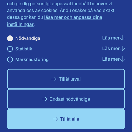
Jönköpings län
Västernorrland
och ge dig personligt anpassat innehåll behöver vi
Kalmar län
Västmanland
använda oss av cookies. Är du osäker på vad exakt
Kronobergs län
Örebro län
dessa gör kan du
läsa mer och anpassa dina
Norrbotten
Östergötland
.
inställningar
Skåne län
Läs mer
om N
Nödvändiga
Du hittar oss här på sociala medier
Läs mer
om St
Statistik
Facebook
X
Instagram
Linkedin
Youtube
Läs mer
om Ma
Marknadsföring
Tillåt urval
Endast nödvändiga
Tillåt alla