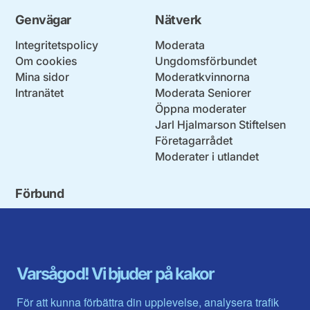
Genvägar
Nätverk
Integritetspolicy
Moderata
Om cookies
Ungdomsförbundet
Mina sidor
Moderatkvinnorna
Intranätet
Moderata Seniorer
Öppna moderater
Jarl Hjalmarson Stiftelsen
Företagarrådet
Moderater i utlandet
Förbund
Blekinge län
Stockholms stad och län
Dalarna
Södermanlands län
Gotland
Uppsala län
Gävleborg
Värmlands län
Varsågod! Vi bjuder på kakor
Halland
Västerbotten
Jämtlands län
Västra Götaland
För att kunna förbättra din upplevelse, analysera trafik