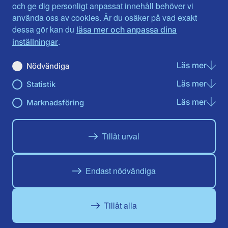
Jönköpings län
Västernorrland
och ge dig personligt anpassat innehåll behöver vi
Kalmar län
Västmanland
använda oss av cookies. Är du osäker på vad exakt
Kronobergs län
Örebro län
dessa gör kan du
läsa mer och anpassa dina
Norrbotten
Östergötland
.
inställningar
Skåne län
Läs mer
om N
Nödvändiga
Du hittar oss här på sociala medier
Läs mer
om St
Statistik
Facebook
X
Instagram
Linkedin
Youtube
Läs mer
om Ma
Marknadsföring
Tillåt urval
Endast nödvändiga
Tillåt alla