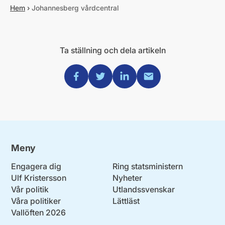
Hem
›
Johannesberg vårdcentral
Ta ställning och dela artikeln
Dela via Facebook
Dela via Twitter
Dela via Linkedin
Dela via Mail
Meny
Engagera dig
Ring statsministern
Ulf Kristersson
Nyheter
Vår politik
Utlandssvenskar
Våra politiker
Lättläst
Vallöften 2026