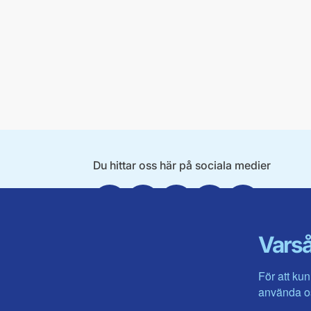
Du hittar oss här på sociala medier
Facebook
X
Instagram
Linkedin
Youtube
Varså
För att kun
använda os