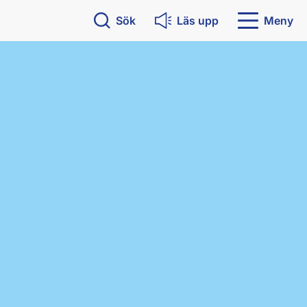
Sök
Läs upp
Meny