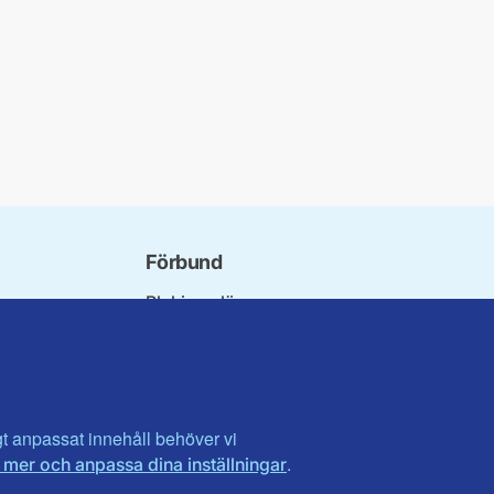
Förbund
Blekinge län
bundet
Dalarna
norna
Gotland
niorer
Gävleborg
ater
Halland
son
Visa fler ...
igt anpassat innehåll behöver vi
.
 mer och anpassa dina inställningar
et