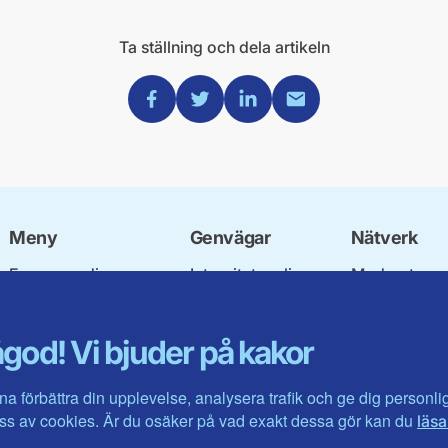
Ta ställning och dela artikeln
Dela via Facebook
Dela via Twitter
Dela via Linkedin
Dela via Mail
Meny
Genvägar
Nätverk
Engagera dig
Integritetspolicy
Moderata
Ulf Kristersson
Om cookies
Ungdomsför
Vår politik
Mina sidor
Moderatkvin
god! Vi bjuder på kakor
Våra politiker
Intranätet
Moderata Se
Vallöften 2026
Öppna moder
Visa fler ...
Jarl Hjalmar
na förbättra din upplevelse, analysera trafik och ge dig personl
Stiftelsen
s av cookies. Är du osäker på vad exakt dessa gör kan du
läsa
Företagarråd