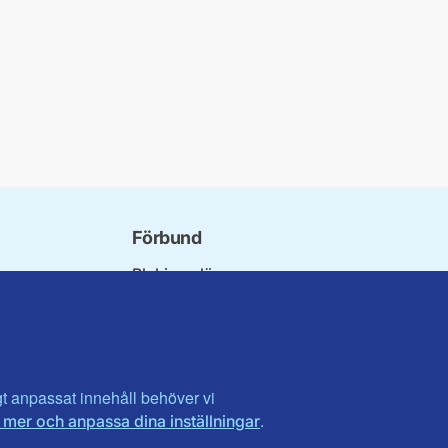
Förbund
Blekinge län
bundet
Dalarna
norna
Gotland
niorer
Gävleborg
ater
Halland
son
Visa fler ...
igt anpassat innehåll behöver vi
.
 mer och anpassa dina inställningar
et