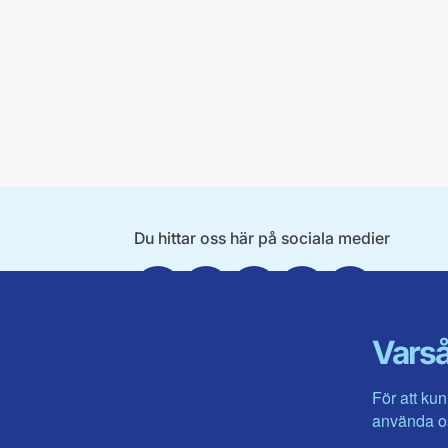
Du hittar oss här på sociala medier
Facebook
X
Instagram
Linkedin
Youtube
Varså
För att kun
använda os