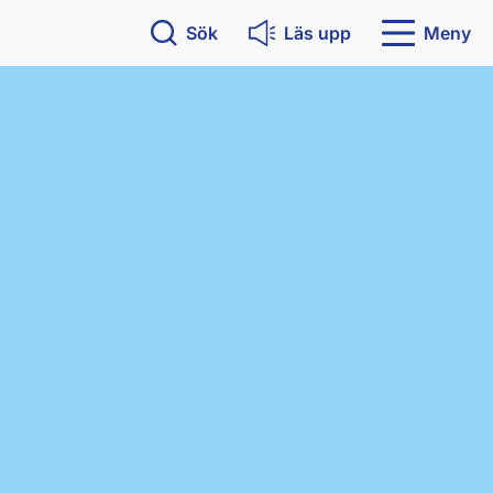
Sök
Läs upp
Meny