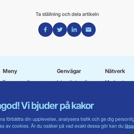
Ta ställning och dela artikeln
Dela via Facebook
Dela via Twitter
Dela via Linkedin
Dela via Mail
Meny
Genvägar
Nätverk
Engagera dig
Integritetspolicy
Moderata
Ulf Kristersson
Om cookies
Ungdomsför
Vår politik
Mina sidor
Moderatkvin
god! Vi bjuder på kakor
Våra politiker
Intranätet
Moderata Se
Vallöften 2026
Öppna moder
Visa fler ...
Jarl Hjalmar
na förbättra din upplevelse, analysera trafik och ge dig personl
Stiftelsen
s av cookies. Är du osäker på vad exakt dessa gör kan du
läsa
Företagarråd