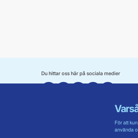
Du hittar oss här på sociala medier
Facebook
X
Instagram
Linkedin
Youtube
Varså
För att kun
använda os