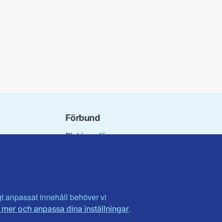
Förbund
Blekinge län
bundet
Dalarna
norna
Gotland
niorer
Gävleborg
ater
Halland
son
Visa fler ...
igt anpassat innehåll behöver vi
.
 mer och anpassa dina inställningar
et