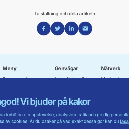
Ta ställning och dela artikeln
Dela via Facebook
Dela via Twitter
Dela via Linkedin
Dela via Mail
Meny
Genvägar
Nätverk
Engagera dig
Integritetspolicy
Moderata
Ulf Kristersson
Om cookies
Ungdomsför
Vår politik
Mina sidor
Moderatkvin
god! Vi bjuder på kakor
Våra politiker
Intranätet
Moderata Se
Vallöften 2026
Öppna moder
Visa fler ...
Jarl Hjalmar
na förbättra din upplevelse, analysera trafik och ge dig personl
Stiftelsen
s av cookies. Är du osäker på vad exakt dessa gör kan du
läsa
Företagarråd