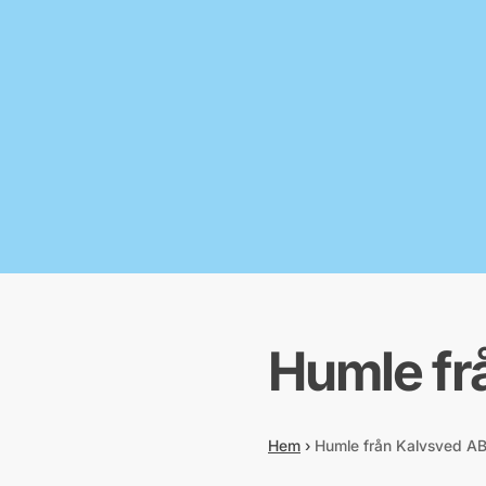
Humle fr
Hem
›
Humle från Kalvsved A