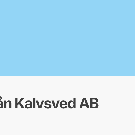
ån Kalvsved AB
B