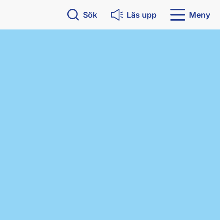
Sök
Läs upp
Meny