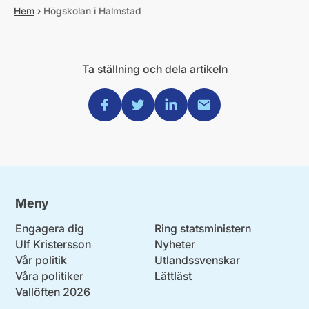
Hem
›
Högskolan i Halmstad
Ta ställning och dela artikeln
Dela via Facebook
Dela via Twitter
Dela via Linkedin
Dela via Mail
Meny
Engagera dig
Ring statsministern
Ulf Kristersson
Nyheter
Vår politik
Utlandssvenskar
Våra politiker
Lättläst
Vallöften 2026