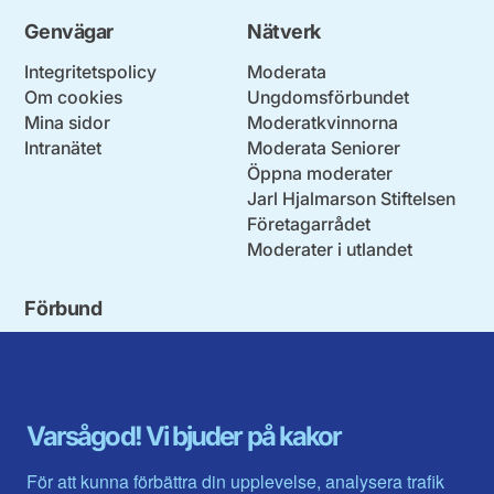
Genvägar
Nätverk
Integritetspolicy
Moderata
Om cookies
Ungdomsförbundet
Mina sidor
Moderatkvinnorna
Intranätet
Moderata Seniorer
Öppna moderater
Jarl Hjalmarson Stiftelsen
Företagarrådet
Moderater i utlandet
Förbund
Blekinge län
Stockholms stad och län
Dalarna
Södermanlands län
Gotland
Uppsala län
Gävleborg
Värmlands län
Varsågod! Vi bjuder på kakor
Halland
Västerbotten
Jämtlands län
Västra Götaland
För att kunna förbättra din upplevelse, analysera trafik