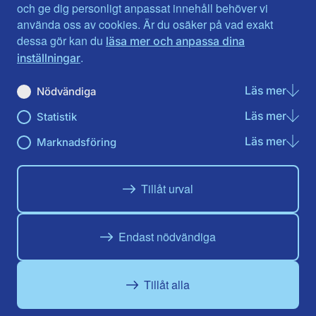
Jönköpings län
Västernorrland
och ge dig personligt anpassat innehåll behöver vi
Kalmar län
Västmanland
använda oss av cookies. Är du osäker på vad exakt
Kronobergs län
Örebro län
dessa gör kan du
läsa mer och anpassa dina
Norrbotten
Östergötland
.
inställningar
Skåne län
Läs mer
om N
Nödvändiga
Du hittar oss här på sociala medier
Läs mer
om St
Statistik
Facebook
X
Instagram
Linkedin
Youtube
Läs mer
om Ma
Marknadsföring
Tillåt urval
Endast nödvändiga
Tillåt alla