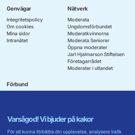
Genvägar
Nätverk
Integritetspolicy
Moderata
Om cookies
Ungdomsförbundet
Mina sidor
Moderatkvinnorna
Intranätet
Moderata Seniorer
Öppna moderater
Jarl Hjalmarson Stiftelsen
Företagarrådet
Moderater i utlandet
Förbund
Blekinge län
Stockholms stad och län
Dalarna
Södermanlands län
Gotland
Uppsala län
Gävleborg
Värmlands län
Varsågod! Vi bjuder på kakor
Halland
Västerbotten
Jämtlands län
Västra Götaland
För att kunna förbättra din upplevelse, analysera trafik