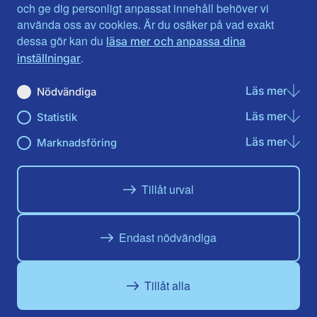
Jönköpings län
Västernorrland
och ge dig personligt anpassat innehåll behöver vi
Kalmar län
Västmanland
använda oss av cookies. Är du osäker på vad exakt
Kronobergs län
Örebro län
dessa gör kan du
läsa mer och anpassa dina
Norrbotten
Östergötland
.
inställningar
Skåne län
Läs mer
om N
Nödvändiga
Du hittar oss här på sociala medier
Läs mer
om St
Statistik
Facebook
X
Instagram
Linkedin
Youtube
Läs mer
om Ma
Marknadsföring
Tillåt urval
Endast nödvändiga
Tillåt alla