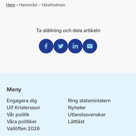
Hem
›
Hamnråd – Hästholmen
Ta ställning och dela artikeln
Dela via Facebook
Dela via Twitter
Dela via Linkedin
Dela via Mail
Meny
Engagera dig
Ring statsministern
Ulf Kristersson
Nyheter
Vår politik
Utlandssvenskar
Våra politiker
Lättläst
Vallöften 2026