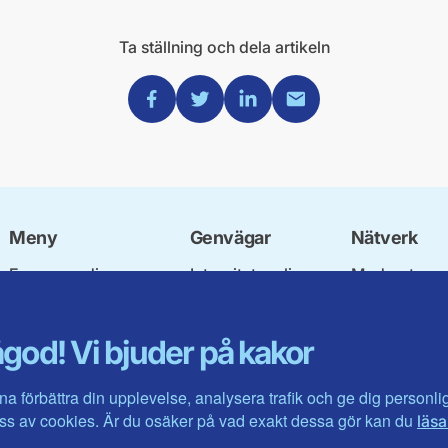
Ta ställning och dela artikeln
Dela via Facebook
Dela via Twitter
Dela via Linkedin
Dela via Mail
Meny
Genvägar
Nätverk
Engagera dig
Integritetspolicy
Moderata
Ulf Kristersson
Om cookies
Ungdomsför
Vår politik
Mina sidor
Moderatkvin
god! Vi bjuder på kakor
Våra politiker
Intranätet
Moderata Se
Vallöften 2026
Öppna moder
Visa fler ...
Jarl Hjalmar
na förbättra din upplevelse, analysera trafik och ge dig personl
Stiftelsen
s av cookies. Är du osäker på vad exakt dessa gör kan du
läsa
Företagarråd