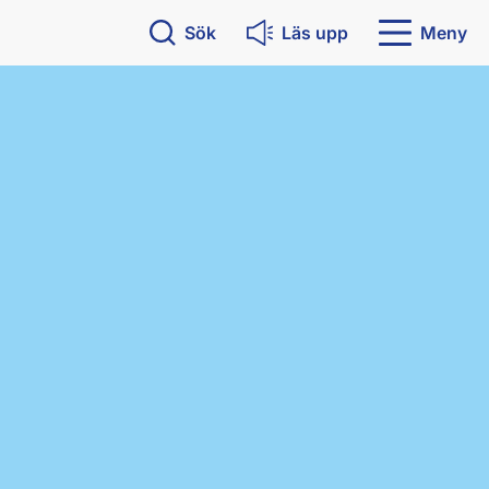
Sök
Läs upp
Meny