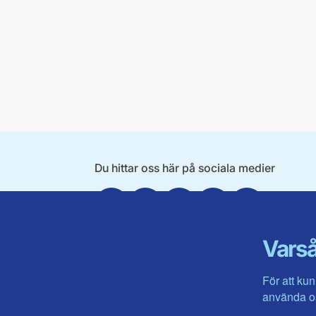
Du hittar oss här på sociala medier
Facebook
X
Instagram
Linkedin
Youtube
Varså
För att kun
använda os