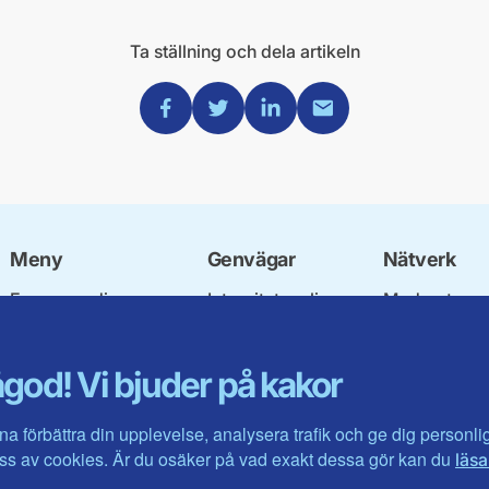
Ta ställning och dela artikeln
Dela via Facebook
Dela via Twitter
Dela via Linkedin
Dela via Mail
Meny
Genvägar
Nätverk
Engagera dig
Integritetspolicy
Moderata
Ulf Kristersson
Om cookies
Ungdomsför
Vår politik
Mina sidor
Moderatkvin
god! Vi bjuder på kakor
Våra politiker
Intranätet
Moderata Se
Vallöften 2026
Öppna moder
Visa fler ...
Jarl Hjalmar
na förbättra din upplevelse, analysera trafik och ge dig personl
Stiftelsen
s av cookies. Är du osäker på vad exakt dessa gör kan du
läsa
Företagarråd