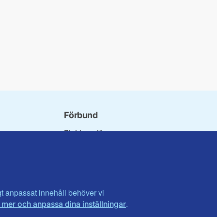
Förbund
Blekinge län
bundet
Dalarna
norna
Gotland
niorer
Gävleborg
ater
Halland
son
Visa fler ...
igt anpassat innehåll behöver vi
.
 mer och anpassa dina inställningar
et