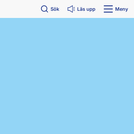
Sök
Läs upp
Meny