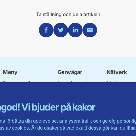
Ta ställning och dela artikeln
Dela via Facebook
Dela via Twitter
Dela via Linkedin
Dela via Mail
Meny
Genvägar
Nätverk
Engagera dig
Integritetspolicy
Moderata
Ulf Kristersson
Om cookies
Ungdomsför
Vår politik
Mina sidor
Moderatkvin
god! Vi bjuder på kakor
Våra politiker
Intranätet
Moderata Se
Vallöften 2026
Öppna moder
Visa fler ...
Jarl Hjalmar
na förbättra din upplevelse, analysera trafik och ge dig personl
Stiftelsen
s av cookies. Är du osäker på vad exakt dessa gör kan du
läsa
Företagarråd