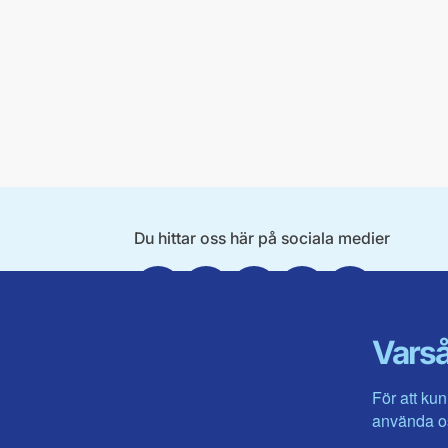
Du hittar oss här på sociala medier
Facebook
X
Instagram
Linkedin
Youtube
Varså
För att kun
använda os