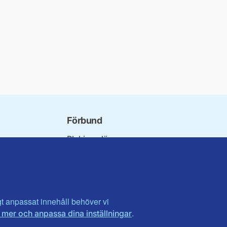
Förbund
Blekinge län
bundet
Dalarna
norna
Gotland
niorer
Gävleborg
ater
Halland
son
Visa fler ...
igt anpassat innehåll behöver vi
.
 mer och anpassa dina inställningar
et