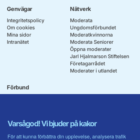
Genvägar
Nätverk
Integritetspolicy
Moderata
Om cookies
Ungdomsförbundet
Mina sidor
Moderatkvinnorna
Intranätet
Moderata Seniorer
Öppna moderater
Jarl Hjalmarson Stiftelsen
Företagarrådet
Moderater i utlandet
Förbund
Blekinge län
Stockholms stad och län
Dalarna
Södermanlands län
Gotland
Uppsala län
Gävleborg
Värmlands län
Varsågod! Vi bjuder på kakor
Halland
Västerbotten
Jämtlands län
Västra Götaland
För att kunna förbättra din upplevelse, analysera trafik