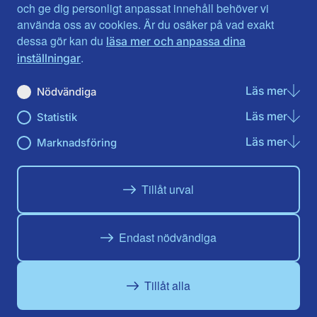
Jönköpings län
Västernorrland
och ge dig personligt anpassat innehåll behöver vi
Kalmar län
Västmanland
använda oss av cookies. Är du osäker på vad exakt
Kronobergs län
Örebro län
dessa gör kan du
läsa mer och anpassa dina
Norrbotten
Östergötland
.
inställningar
Skåne län
Läs mer
om N
Nödvändiga
Du hittar oss här på sociala medier
Läs mer
om St
Statistik
Facebook
X
Instagram
Linkedin
Youtube
Läs mer
om Ma
Marknadsföring
Tillåt urval
Endast nödvändiga
Tillåt alla