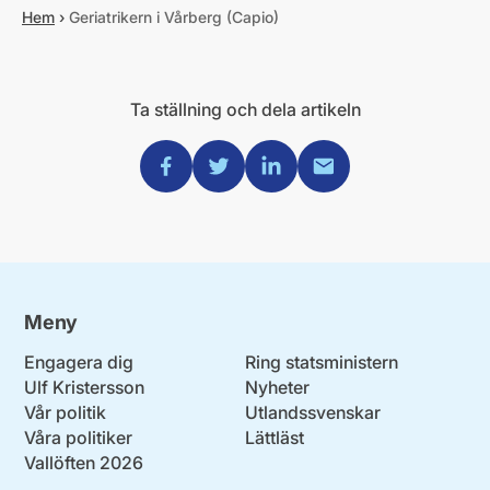
Hem
›
Geriatrikern i Vårberg (Capio)
Ta ställning och dela artikeln
Dela via Facebook
Dela via Twitter
Dela via Linkedin
Dela via Mail
Meny
Engagera dig
Ring statsministern
Ulf Kristersson
Nyheter
Vår politik
Utlandssvenskar
Våra politiker
Lättläst
Vallöften 2026