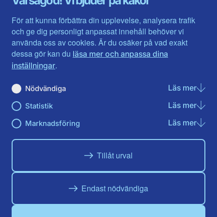
Varsågod! Vi bjuder på kakor
Halland
Västerbotten
Jämtlands län
Västra Götaland
För att kunna förbättra din upplevelse, analysera trafik
Jönköpings län
Västernorrland
och ge dig personligt anpassat innehåll behöver vi
Kalmar län
Västmanland
använda oss av cookies. Är du osäker på vad exakt
Kronobergs län
Örebro län
dessa gör kan du
läsa mer och anpassa dina
Norrbotten
Östergötland
.
inställningar
Skåne län
Läs mer
om N
Nödvändiga
Du hittar oss här på sociala medier
Läs mer
om St
Statistik
Facebook
X
Instagram
Linkedin
Youtube
Läs mer
om Ma
Marknadsföring
Tillåt urval
Endast nödvändiga