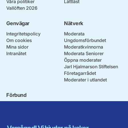
Våra politiker
Lättläst
Vallöften 2026
Genvägar
Nätverk
Integritetspolicy
Moderata
Om cookies
Ungdomsförbundet
Mina sidor
Moderatkvinnorna
Intranätet
Moderata Seniorer
Öppna moderater
Jarl Hjalmarson Stiftelsen
Företagarrådet
Moderater i utlandet
Förbund
Blekinge län
Stockholms stad och län
Dalarna
Södermanlands län
Gotland
Uppsala län
Gävleborg
Värmlands län