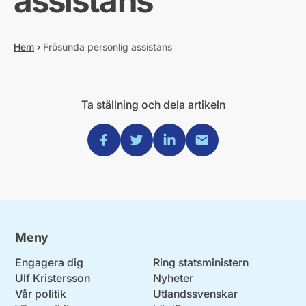
assistans
Hem
›
Frösunda personlig assistans
Ta ställning och dela artikeln
Dela via Facebook
Dela via Twitter
Dela via Linkedin
Dela via Mail
Meny
Engagera dig
Ring statsministern
Ulf Kristersson
Nyheter
Vår politik
Utlandssvenskar