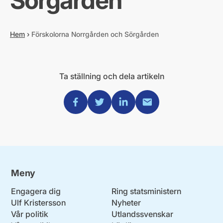
Sörgården
Hem
›
Förskolorna Norrgården och Sörgården
Ta ställning och dela artikeln
Dela via Facebook
Dela via Twitter
Dela via Linkedin
Dela via Mail
Meny
Engagera dig
Ring statsministern
Ulf Kristersson
Nyheter
Vår politik
Utlandssvenskar