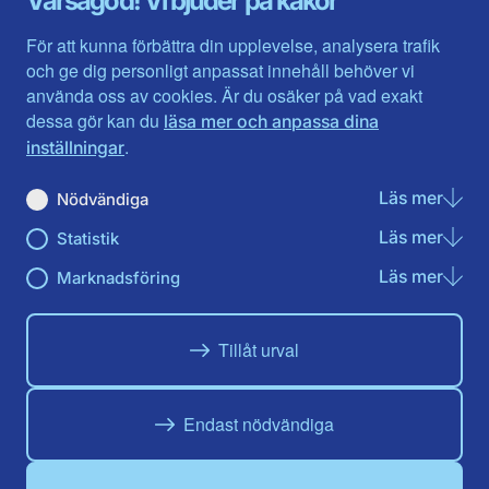
Varsågod! Vi bjuder på kakor
Halland
Västerbotten
Jämtlands län
Västra Götaland
För att kunna förbättra din upplevelse, analysera trafik
Jönköpings län
Västernorrland
och ge dig personligt anpassat innehåll behöver vi
Kalmar län
Västmanland
använda oss av cookies. Är du osäker på vad exakt
Kronobergs län
Örebro län
dessa gör kan du
läsa mer och anpassa dina
Norrbotten
Östergötland
.
inställningar
Skåne län
Läs mer
om N
Nödvändiga
Du hittar oss här på sociala medier
Läs mer
om St
Statistik
Facebook
X
Instagram
Linkedin
Youtube
Läs mer
om Ma
Marknadsföring
Tillåt urval
Endast nödvändiga