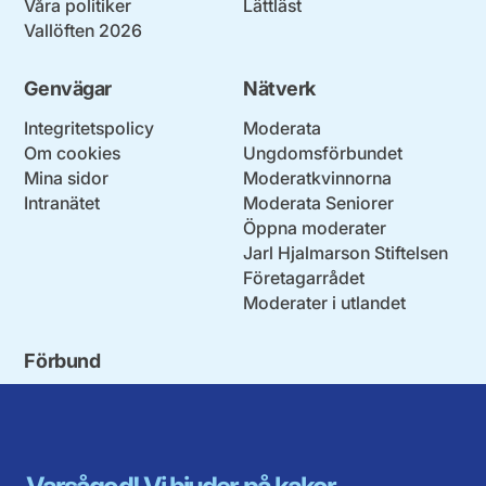
Våra politiker
Lättläst
Vallöften 2026
Genvägar
Nätverk
Integritetspolicy
Moderata
Om cookies
Ungdomsförbundet
Mina sidor
Moderatkvinnorna
Intranätet
Moderata Seniorer
Öppna moderater
Jarl Hjalmarson Stiftelsen
Företagarrådet
Moderater i utlandet
Förbund
Blekinge län
Stockholms stad och län
Dalarna
Södermanlands län
Gotland
Uppsala län
Gävleborg
Värmlands län