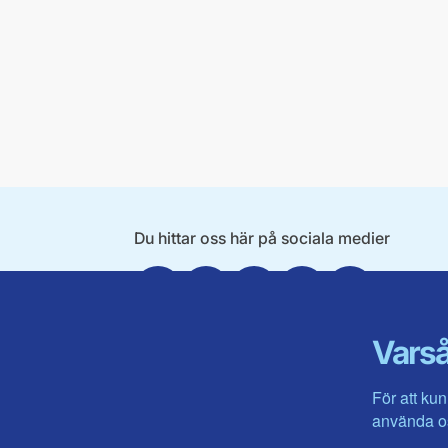
Du hittar oss här på sociala medier
Facebook
X
Instagram
Linkedin
Youtube
Varså
För att kun
använda os