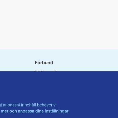
Förbund
Blekinge län
bundet
Dalarna
norna
Gotland
niorer
Gävleborg
ater
Halland
son
Visa fler ...
igt anpassat innehåll behöver vi
.
 mer och anpassa dina inställningar
et