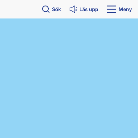
Sök
Läs upp
Meny