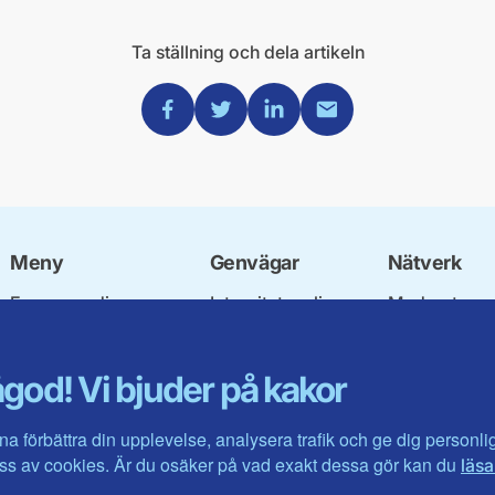
Ta ställning och dela artikeln
Dela via Facebook
Dela via Twitter
Dela via Linkedin
Dela via Mail
Meny
Genvägar
Nätverk
Engagera dig
Integritetspolicy
Moderata
Ulf Kristersson
Om cookies
Ungdomsför
Vår politik
Mina sidor
Moderatkvin
god! Vi bjuder på kakor
Våra politiker
Intranätet
Moderata Se
Vallöften 2026
Öppna moder
Visa fler ...
Jarl Hjalmar
na förbättra din upplevelse, analysera trafik och ge dig personl
Stiftelsen
s av cookies. Är du osäker på vad exakt dessa gör kan du
läsa
Företagarråd