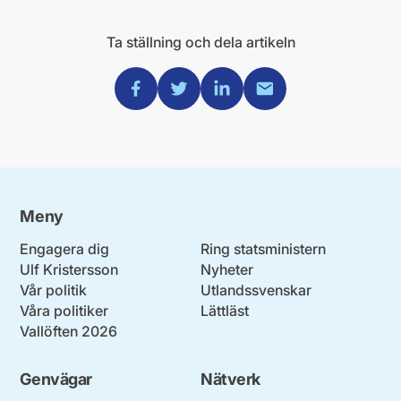
Ta ställning och dela artikeln
Dela via Facebook
Dela via Twitter
Dela via Linkedin
Dela via Mail
Meny
Engagera dig
Ring statsministern
Ulf Kristersson
Nyheter
Vår politik
Utlandssvenskar
Våra politiker
Lättläst
Vallöften 2026
Genvägar
Nätverk