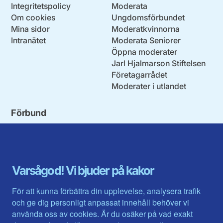
Integritetspolicy
Moderata
Om cookies
Ungdomsförbundet
Mina sidor
Moderatkvinnorna
Intranätet
Moderata Seniorer
Öppna moderater
Jarl Hjalmarson Stiftelsen
Företagarrådet
Moderater i utlandet
Förbund
Blekinge län
Stockholms stad och län
Dalarna
Södermanlands län
Gotland
Uppsala län
Gävleborg
Värmlands län
Varsågod! Vi bjuder på kakor
Halland
Västerbotten
Jämtlands län
Västra Götaland
För att kunna förbättra din upplevelse, analysera trafik
Jönköpings län
Västernorrland
och ge dig personligt anpassat innehåll behöver vi
Kalmar län
Västmanland
använda oss av cookies. Är du osäker på vad exakt
Kronobergs län
Örebro län