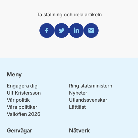
Ta ställning och dela artikeln
Dela via Facebook
Dela via Twitter
Dela via Linkedin
Dela via Mail
Meny
Engagera dig
Ring statsministern
Ulf Kristersson
Nyheter
Vår politik
Utlandssvenskar
Våra politiker
Lättläst
Vallöften 2026
Genvägar
Nätverk