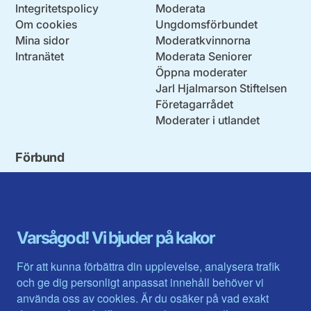
Integritetspolicy
Moderata
Om cookies
Ungdomsförbundet
Mina sidor
Moderatkvinnorna
Intranätet
Moderata Seniorer
Öppna moderater
Jarl Hjalmarson Stiftelsen
Företagarrådet
Moderater i utlandet
Förbund
Blekinge län
Stockholms stad och län
Dalarna
Södermanlands län
Gotland
Uppsala län
Gävleborg
Värmlands län
Varsågod! Vi bjuder på kakor
Halland
Västerbotten
Jämtlands län
Västra Götaland
För att kunna förbättra din upplevelse, analysera trafik
Jönköpings län
Västernorrland
och ge dig personligt anpassat innehåll behöver vi
Kalmar län
Västmanland
använda oss av cookies. Är du osäker på vad exakt
Kronobergs län
Örebro län