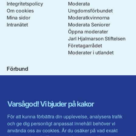
Integritetspolicy
Moderata
Om cookies
Ungdomsförbundet
Mina sidor
Moderatkvinnorna
Intranätet
Moderata Seniorer
Öppna moderater
Jarl Hjalmarson Stiftelsen
Företagarrådet
Moderater i utlandet
Förbund
Blekinge län
Stockholms stad och län
Dalarna
Södermanlands län
Gotland
Uppsala län
Gävleborg
Värmlands län
Varsågod! Vi bjuder på kakor
Halland
Västerbotten
Jämtlands län
Västra Götaland
För att kunna förbättra din upplevelse, analysera trafik
Jönköpings län
Västernorrland
och ge dig personligt anpassat innehåll behöver vi
Kalmar län
Västmanland
använda oss av cookies. Är du osäker på vad exakt
Kronobergs län
Örebro län