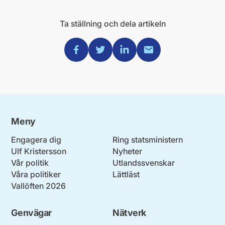
Ta ställning och dela artikeln
Dela via Facebook
Dela via Twitter
Dela via Linkedin
Dela via Mail
Meny
Engagera dig
Ring statsministern
Ulf Kristersson
Nyheter
Vår politik
Utlandssvenskar
Våra politiker
Lättläst
Vallöften 2026
Genvägar
Nätverk