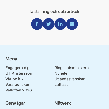
Ta ställning och dela artikeln
Dela via Facebook
Dela via Twitter
Dela via Linkedin
Dela via Mail
Meny
Engagera dig
Ring statsministern
Ulf Kristersson
Nyheter
Vår politik
Utlandssvenskar
Våra politiker
Lättläst
Vallöften 2026
Genvägar
Nätverk