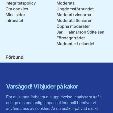
Integritetspolicy
Moderata
Om cookies
Ungdomsförbundet
Mina sidor
Moderatkvinnorna
Intranätet
Moderata Seniorer
Öppna moderater
Jarl Hjalmarson Stiftelsen
Företagarrådet
Moderater i utlandet
Förbund
Blekinge län
Stockholms stad och län
Dalarna
Södermanlands län
Gotland
Uppsala län
Gävleborg
Värmlands län
Varsågod! Vi bjuder på kakor
Halland
Västerbotten
Jämtlands län
Västra Götaland
För att kunna förbättra din upplevelse, analysera trafik
Jönköpings län
Västernorrland
och ge dig personligt anpassat innehåll behöver vi
Kalmar län
Västmanland
använda oss av cookies. Är du osäker på vad exakt
Kronobergs län
Örebro län