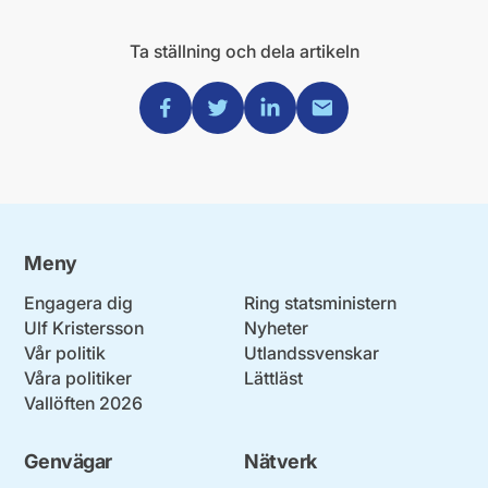
Ta ställning och dela artikeln
Dela via Facebook
Dela via Twitter
Dela via Linkedin
Dela via Mail
Meny
Engagera dig
Ring statsministern
Ulf Kristersson
Nyheter
Vår politik
Utlandssvenskar
Våra politiker
Lättläst
Vallöften 2026
Genvägar
Nätverk