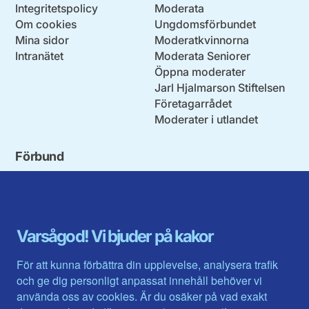
Integritetspolicy
Moderata
Om cookies
Ungdomsförbundet
Mina sidor
Moderatkvinnorna
Intranätet
Moderata Seniorer
Öppna moderater
Jarl Hjalmarson Stiftelsen
Företagarrådet
Moderater i utlandet
Förbund
Blekinge län
Stockholms stad och län
Dalarna
Södermanlands län
Gotland
Uppsala län
Gävleborg
Värmlands län
Varsågod! Vi bjuder på kakor
Halland
Västerbotten
Jämtlands län
Västra Götaland
För att kunna förbättra din upplevelse, analysera trafik
Jönköpings län
Västernorrland
och ge dig personligt anpassat innehåll behöver vi
Kalmar län
Västmanland
använda oss av cookies. Är du osäker på vad exakt
Kronobergs län
Örebro län