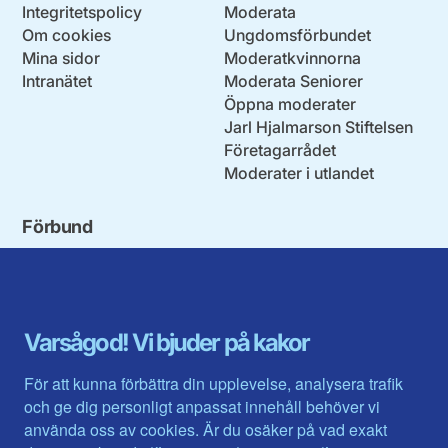
Integritetspolicy
Moderata
Om cookies
Ungdomsförbundet
Mina sidor
Moderatkvinnorna
Intranätet
Moderata Seniorer
Öppna moderater
Jarl Hjalmarson Stiftelsen
Företagarrådet
Moderater i utlandet
Förbund
Blekinge län
Stockholms stad och län
Dalarna
Södermanlands län
Gotland
Uppsala län
Gävleborg
Värmlands län
Varsågod! Vi bjuder på kakor
Halland
Västerbotten
Jämtlands län
Västra Götaland
För att kunna förbättra din upplevelse, analysera trafik
Jönköpings län
Västernorrland
och ge dig personligt anpassat innehåll behöver vi
Kalmar län
Västmanland
använda oss av cookies. Är du osäker på vad exakt
Kronobergs län
Örebro län