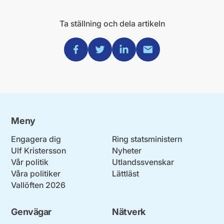
Ta ställning och dela artikeln
Dela via Facebook
Dela via Twitter
Dela via Linkedin
Dela via Mail
Meny
Engagera dig
Ring statsministern
Ulf Kristersson
Nyheter
Vår politik
Utlandssvenskar
Våra politiker
Lättläst
Vallöften 2026
Genvägar
Nätverk