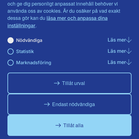
Jönköpings län
Västernorrland
och ge dig personligt anpassat innehåll behöver vi
Kalmar län
Västmanland
använda oss av cookies. Är du osäker på vad exakt
Kronobergs län
Örebro län
dessa gör kan du
läsa mer och anpassa dina
Norrbotten
Östergötland
.
inställningar
Skåne län
Läs mer
om N
Nödvändiga
Du hittar oss här på sociala medier
Läs mer
om St
Statistik
Facebook
X
Instagram
Linkedin
Youtube
Läs mer
om Ma
Marknadsföring
Tillåt urval
Endast nödvändiga
Tillåt alla