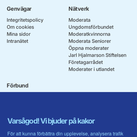
Genvägar
Nätverk
Integritetspolicy
Moderata
Om cookies
Ungdomsförbundet
Mina sidor
Moderatkvinnorna
Intranätet
Moderata Seniorer
Öppna moderater
Jarl Hjalmarson Stiftelsen
Företagarrådet
Moderater i utlandet
Förbund
Blekinge län
Stockholms stad och län
Dalarna
Södermanlands län
Gotland
Uppsala län
Gävleborg
Värmlands län
Varsågod! Vi bjuder på kakor
Halland
Västerbotten
Jämtlands län
Västra Götaland
För att kunna förbättra din upplevelse, analysera trafik