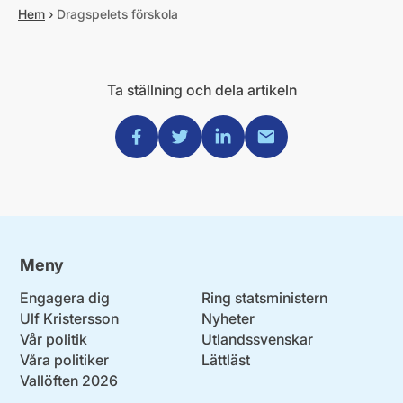
Hem
›
Dragspelets förskola
Ta ställning och dela artikeln
Dela via Facebook
Dela via Twitter
Dela via Linkedin
Dela via Mail
Meny
Engagera dig
Ring statsministern
Ulf Kristersson
Nyheter
Vår politik
Utlandssvenskar
Våra politiker
Lättläst
Vallöften 2026