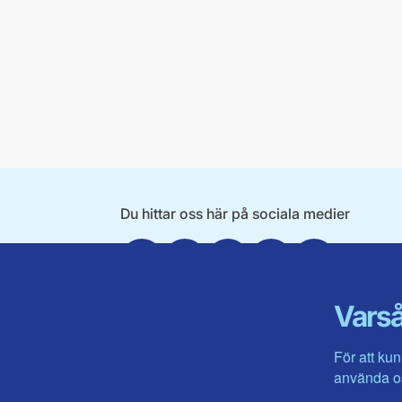
Du hittar oss här på sociala medier
Facebook
X
Instagram
Linkedin
Youtube
Varså
För att kun
använda os