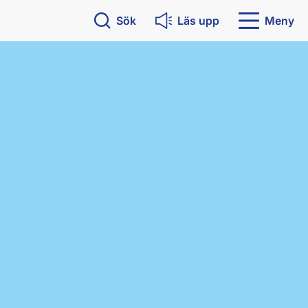
Sök
Läs upp
Meny