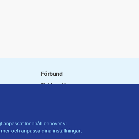
Förbund
Blekinge län
bundet
Dalarna
norna
Gotland
niorer
Gävleborg
ater
Halland
son
Visa fler ...
igt anpassat innehåll behöver vi
.
 mer och anpassa dina inställningar
et