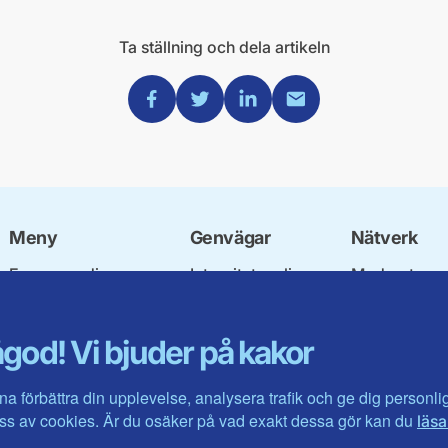
Ta ställning och dela artikeln
Dela via Facebook
Dela via Twitter
Dela via Linkedin
Dela via Mail
Meny
Genvägar
Nätverk
Engagera dig
Integritetspolicy
Moderata
Ulf Kristersson
Om cookies
Ungdomsför
Vår politik
Mina sidor
Moderatkvin
god! Vi bjuder på kakor
Våra politiker
Intranätet
Moderata Se
Vallöften 2026
Öppna moder
Visa fler ...
Jarl Hjalmar
na förbättra din upplevelse, analysera trafik och ge dig personl
Stiftelsen
s av cookies. Är du osäker på vad exakt dessa gör kan du
läsa
Företagarråd