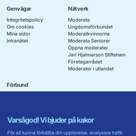
Genvägar
Nätverk
Integritetspolicy
Moderata
Om cookies
Ungdomsförbundet
Mina sidor
Moderatkvinnorna
Intranätet
Moderata Seniorer
Öppna moderater
Jarl Hjalmarson Stiftelsen
Företagarrådet
Moderater i utlandet
Förbund
Blekinge län
Stockholms stad och län
Dalarna
Södermanlands län
Gotland
Uppsala län
Gävleborg
Värmlands län
Varsågod! Vi bjuder på kakor
Halland
Västerbotten
Jämtlands län
Västra Götaland
För att kunna förbättra din upplevelse, analysera trafik