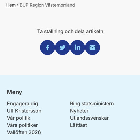
Hem
›
BUP Region Västernorrland
Ta ställning och dela artikeln
Dela via Facebook
Dela via Twitter
Dela via Linkedin
Dela via Mail
Meny
Engagera dig
Ring statsministern
Ulf Kristersson
Nyheter
Vår politik
Utlandssvenskar
Våra politiker
Lättläst
Vallöften 2026