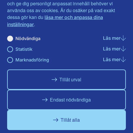
Jönköpings län
Västernorrland
och ge dig personligt anpassat innehåll behöver vi
Kalmar län
Västmanland
använda oss av cookies. Är du osäker på vad exakt
Kronobergs län
Örebro län
dessa gör kan du
läsa mer och anpassa dina
Norrbotten
Östergötland
.
inställningar
Skåne län
Läs mer
om N
Nödvändiga
Du hittar oss här på sociala medier
Läs mer
om St
Statistik
Facebook
X
Instagram
Linkedin
Youtube
Läs mer
om Ma
Marknadsföring
Tillåt urval
Endast nödvändiga
Tillåt alla