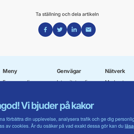
Ta ställning och dela artikeln
Dela via Facebook
Dela via Twitter
Dela via Linkedin
Dela via Mail
Meny
Genvägar
Nätverk
Engagera dig
Integritetspolicy
Moderata
Ulf Kristersson
Om cookies
Ungdomsför
Vår politik
Mina sidor
Moderatkvin
god! Vi bjuder på kakor
Våra politiker
Intranätet
Moderata Se
Vallöften 2026
Öppna moder
Visa fler ...
Jarl Hjalmar
na förbättra din upplevelse, analysera trafik och ge dig personl
Stiftelsen
s av cookies. Är du osäker på vad exakt dessa gör kan du
läsa
Företagarråd