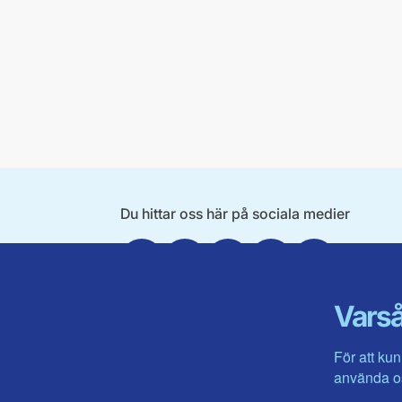
Du hittar oss här på sociala medier
Facebook
X
Instagram
Linkedin
Youtube
Varså
För att kun
använda os