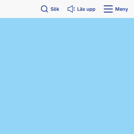
Sök
Läs upp
Meny