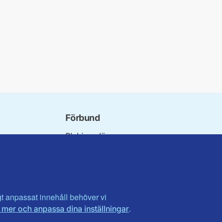
Förbund
Blekinge län
bundet
Dalarna
norna
Gotland
niorer
Gävleborg
ater
Halland
son
Visa fler ...
igt anpassat innehåll behöver vi
.
 mer och anpassa dina inställningar
et