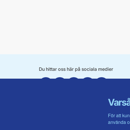
Du hittar oss här på sociala medier
Facebook
X
Instagram
Linkedin
Youtube
Varså
För att kun
använda os