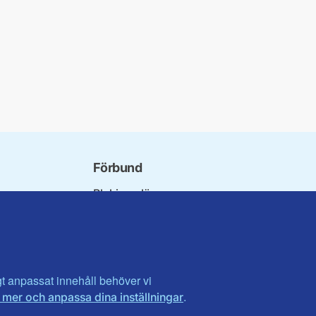
Förbund
Blekinge län
bundet
Dalarna
norna
Gotland
niorer
Gävleborg
ater
Halland
son
Visa fler ...
igt anpassat innehåll behöver vi
.
 mer och anpassa dina inställningar
et