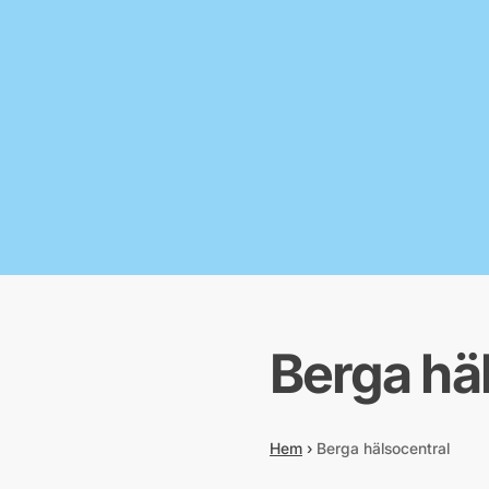
Berga hä
Hem
›
Berga hälsocentral