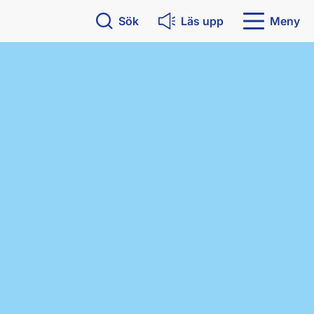
Sök
Läs upp
Meny