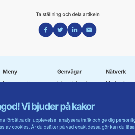
Ta ställning och dela artikeln
Dela via Facebook
Dela via Twitter
Dela via Linkedin
Dela via Mail
Meny
Genvägar
Nätverk
Engagera dig
Integritetspolicy
Moderata
Ulf Kristersson
Om cookies
Ungdomsför
Vår politik
Mina sidor
Moderatkvin
god! Vi bjuder på kakor
Våra politiker
Intranätet
Moderata Se
Vallöften 2026
Öppna moder
Visa fler ...
Jarl Hjalmar
na förbättra din upplevelse, analysera trafik och ge dig personl
Stiftelsen
s av cookies. Är du osäker på vad exakt dessa gör kan du
läsa
Företagarråd