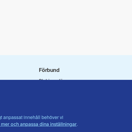
Förbund
Blekinge län
bundet
Dalarna
norna
Gotland
niorer
Gävleborg
ater
Halland
son
Visa fler ...
igt anpassat innehåll behöver vi
.
 mer och anpassa dina inställningar
et