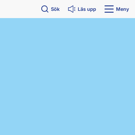
Sök
Läs upp
Meny