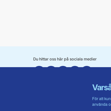
Du hittar oss här på sociala medier
Facebook
X
Instagram
Linkedin
Youtube
Varså
För att kun
använda os