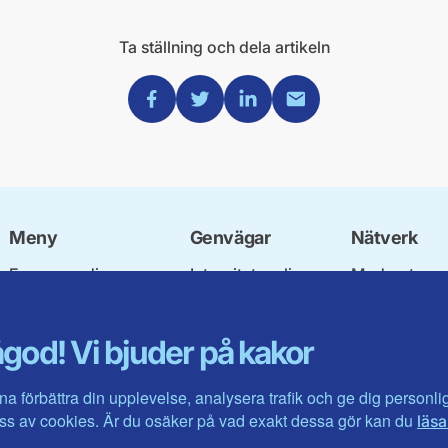
Ta ställning och dela artikeln
Dela via Facebook
Dela via Twitter
Dela via Linkedin
Dela via Mail
Meny
Genvägar
Nätverk
Engagera dig
Integritetspolicy
Moderata
Ulf Kristersson
Om cookies
Ungdomsför
Vår politik
Mina sidor
Moderatkvin
god! Vi bjuder på kakor
Våra politiker
Intranätet
Moderata Se
Vallöften 2026
Öppna moder
Visa fler ...
Jarl Hjalmar
na förbättra din upplevelse, analysera trafik och ge dig personl
Stiftelsen
s av cookies. Är du osäker på vad exakt dessa gör kan du
läsa
Företagarråd