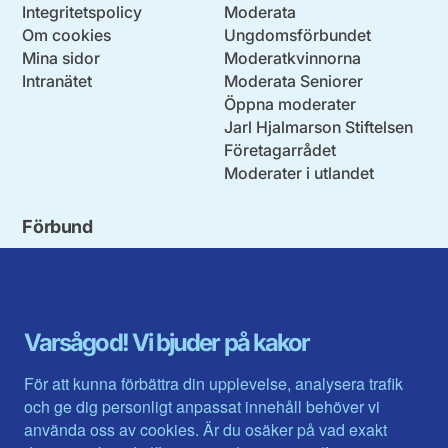
Integritetspolicy
Moderata
Om cookies
Ungdomsförbundet
Mina sidor
Moderatkvinnorna
Intranätet
Moderata Seniorer
Öppna moderater
Jarl Hjalmarson Stiftelsen
Företagarrådet
Moderater i utlandet
Förbund
Blekinge län
Stockholms stad och län
Dalarna
Södermanlands län
Gotland
Uppsala län
Gävleborg
Värmlands län
Varsågod! Vi bjuder på kakor
Halland
Västerbotten
Jämtlands län
Västra Götaland
För att kunna förbättra din upplevelse, analysera trafik
Jönköpings län
Västernorrland
och ge dig personligt anpassat innehåll behöver vi
Kalmar län
Västmanland
använda oss av cookies. Är du osäker på vad exakt
Kronobergs län
Örebro län