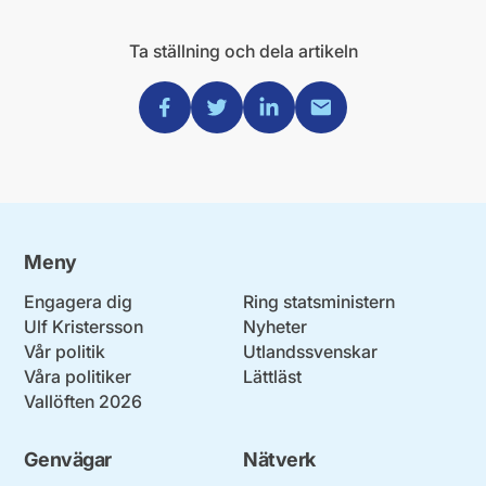
Ta ställning och dela artikeln
Dela via Facebook
Dela via Twitter
Dela via Linkedin
Dela via Mail
Meny
Engagera dig
Ring statsministern
Ulf Kristersson
Nyheter
Vår politik
Utlandssvenskar
Våra politiker
Lättläst
Vallöften 2026
Genvägar
Nätverk